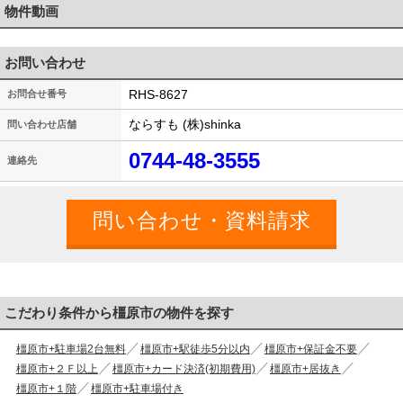
物件動画
お問い合わせ
RHS-8627
お問合せ番号
ならすも (株)shinka
問い合わせ店舗
0744-48-3555
連絡先
こだわり条件から橿原市の物件を探す
橿原市+駐車場2台無料
橿原市+駅徒歩5分以内
橿原市+保証金不要
橿原市+２Ｆ以上
橿原市+カード決済(初期費用)
橿原市+居抜き
橿原市+１階
橿原市+駐車場付き