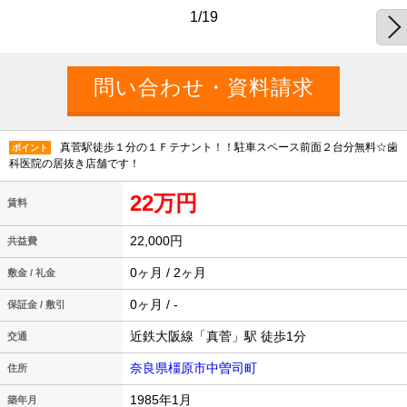
1/19
真菅駅徒歩１分の１Ｆテナント！！駐車スペース前面２台分無料☆歯
ポイント
科医院の居抜き店舗です！
22万円
賃料
22,000円
共益費
0ヶ月 / 2ヶ月
敷金 / 礼金
0ヶ月 / -
保証金 / 敷引
近鉄大阪線「真菅」駅 徒歩1分
交通
奈良県橿原市中曽司町
住所
1985年1月
築年月