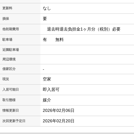
なし
更新料
要
損保
退去時退去負担金1ヶ月分（税別）必要
他初期費用
有 無料
駐車場
近隣駐車場
周辺環境
-
借家区分
空家
現況
即入居可
入居可能日
媒介
取引態様
2026年02月06日
情報更新日
2026年02月20日
次回更新予定日