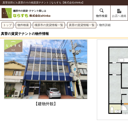
真菅吉田ビル真菅のその他賃貸テナント | ならすも【株式会社shinka】
物件検索
お店へ連絡
トップ
>
物件検索
>
橿原市の賃貸情報一覧
>
真菅の賃貸情報一覧
> 物件詳細
真菅の賃貸テナントの物件情報
【建物外観】