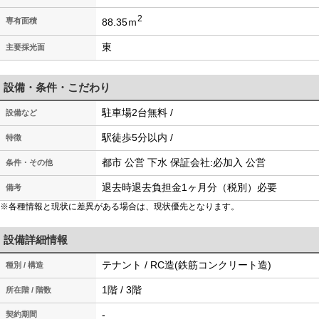
2
88.35ｍ
専有面積
東
主要採光面
設備・条件・こだわり
駐車場2台無料 /
設備など
駅徒歩5分以内 /
特徴
都市 公営 下水 保証会社:必加入 公営
条件・その他
退去時退去負担金1ヶ月分（税別）必要
備考
※各種情報と現状に差異がある場合は、現状優先となります。
設備詳細情報
テナント / RC造(鉄筋コンクリート造)
種別 / 構造
1階 / 3階
所在階 / 階数
-
契約期間