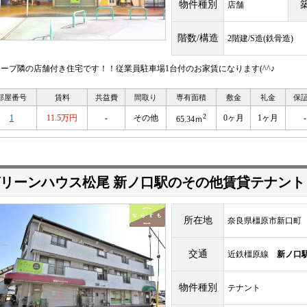
物件種別
店舗
階数/構造
2階建/S造(鉄骨造)
コープ隣の店舗付き住宅です！！従業員駐車場1台付のお家賃になります(^^♪
部屋番号
賃料
共益費
間取り
専有面積
敷金
礼金
保
2
1
11.5万円
-
その他
0ヶ月
1ヶ月
-
65.34ｍ
リーンハウス松尾 新ノ口駅のその他賃貸テナント
所在地
奈良県橿原市新口町
交通
近鉄橿原線
新ノ口
物件種別
テナント