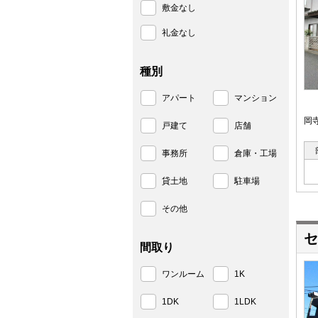
敷金なし
礼金なし
種別
アパート
マンション
岡
戸建て
店舗
事務所
倉庫・工場
貸土地
駐車場
その他
セ
間取り
ワンルーム
1K
1DK
1LDK