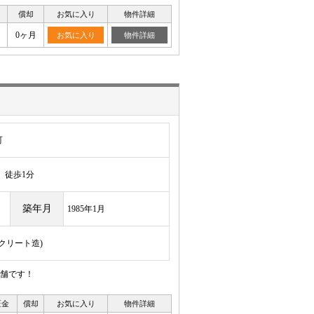
償却
お気に入り
物件詳細
0ヶ月
お気に入り
物件詳細
町
徒歩1分
築年月
1985年1月
ンクリート造)
舗です！
証金
償却
お気に入り
物件詳細