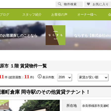
物件検索
お気に入り
ブログ
スタッフ紹介
お客様の声
オーナー様へ
のお部屋探しのことなら
ならすも【株式会社shi
原市 １階 賃貸物件一覧
11
11
件 (総部屋数：
件)
表示件数
瀬町倉庫 岡寺駅のその他賃貸テナント！
所在地
奈良県橿原市見瀬町