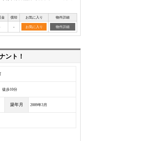
証金
償却
お気に入り
物件詳細
-
-
お気に入り
物件詳細
ナント！
町
徒歩10分
築年月
2009年3月