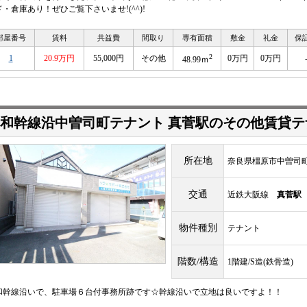
ド・倉庫あり！ぜひご覧下さいませ!(^^)!
部屋番号
賃料
共益費
間取り
専有面積
敷金
礼金
保
2
1
20.9万円
55,000円
その他
0万円
0万円
48.99ｍ
和幹線沿中曽司町テナント 真菅駅のその他賃貸テ
所在地
奈良県橿原市中曽司
交通
近鉄大阪線
真菅駅
物件種別
テナント
階数/構造
1階建/S造(鉄骨造)
和幹線沿いで、駐車場６台付事務所跡です☆幹線沿いで立地は良いですよ！！