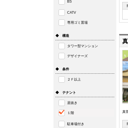
BS
CATV
専用ゴミ置場
◆ 構造
真
タワー型マンション
デザイナーズ
◆ 条件
２Ｆ以上
◆ テナント
居抜き
真
１階
駐車場付き