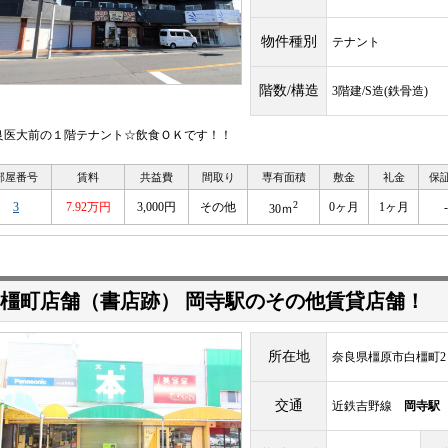
物件種別
テナント
階数/構造
3階建/S造(鉄骨造)
良医大前の１階テナント☆飲食ＯＫです！！
部屋番号
賃料
共益費
間取り
専有面積
敷金
礼金
保
2
3
7.92万円
3,000円
その他
0ヶ月
1ヶ月
-
30ｍ
橿町店舗（書店跡） 岡寺駅のその他賃貸店舗！
所在地
奈良県橿原市白橿町2
交通
近鉄吉野線
岡寺駅