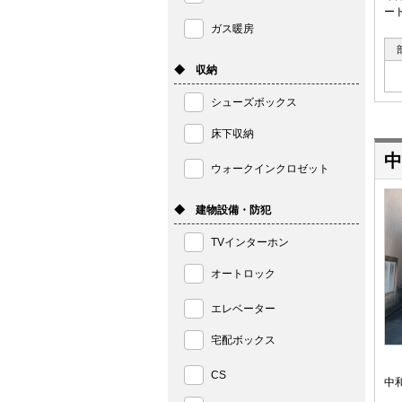
ー
ガス暖房
◆ 収納
シューズボックス
床下収納
中
ウォークインクロゼット
◆ 建物設備・防犯
TVインターホン
オートロック
エレベーター
宅配ボックス
CS
中