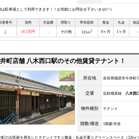
側は駐車場として利用できます！！お気軽にお問合せ下さいませ(^^♪
部屋番号
賃料
共益費
間取り
専有面積
敷金
礼金
保
2
1
16.5万円
-
その他
0ヶ月
1ヶ月
-
333ｍ
井町店舗 八木西口駅のその他賃貸テナント！
所在地
奈良県橿原市今井町3
交通
近鉄橿原線
八木西
物件種別
テナント
階数/構造
1階建/木造
井町の古民家を再生したテナントです☆敷金・礼金不要☆グリーンスペース（320㎡