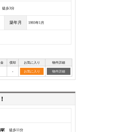
徒歩3分
築年月
1993年1月
証金
償却
お気に入り
物件詳細
-
お気に入り
物件詳細
！
口駅
徒歩11分