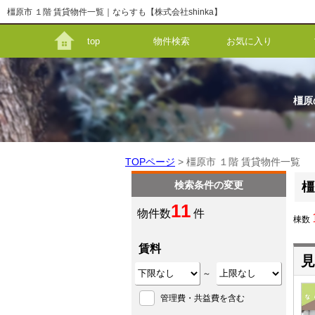
橿原市 １階 賃貸物件一覧｜ならすも【株式会社shinka】
top
物件検索
お気に入り
橿原
TOPページ
> 橿原市 １階 賃貸物件一覧
検索条件の変更
橿
11
物件数
件
棟数
賃料
見
～
管理費・共益費を含む