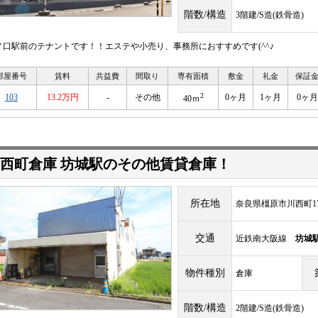
階数/構造
3階建/S造(鉄骨造)
ノ口駅前のテナントです！！エステや小売り、事務所におすすめです(^^♪
部屋番号
賃料
共益費
間取り
専有面積
敷金
礼金
保証
2
103
13.2万円
-
その他
0ヶ月
1ヶ月
0ヶ月
40ｍ
西町倉庫 坊城駅のその他賃貸倉庫！
所在地
奈良県橿原市川西町17
交通
近鉄南大阪線
坊城
物件種別
倉庫
階数/構造
2階建/S造(鉄骨造)