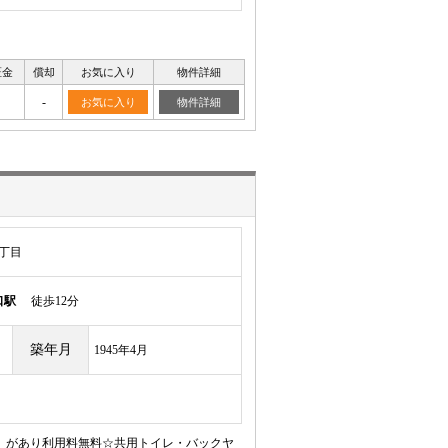
証金
償却
お気に入り
物件詳細
-
お気に入り
物件詳細
丁目
口駅
徒歩12分
築年月
1945年4月
）があり利用料無料☆共用トイレ・バックヤ