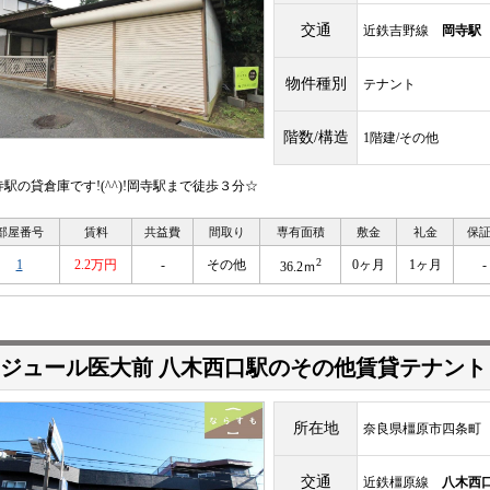
交通
近鉄吉野線
岡寺駅
物件種別
テナント
階数/構造
1階建/その他
寺駅の貸倉庫です!(^^)!岡寺駅まで徒歩３分☆
部屋番号
賃料
共益費
間取り
専有面積
敷金
礼金
保
2
1
2.2万円
-
その他
0ヶ月
1ヶ月
-
36.2ｍ
ジュール医大前 八木西口駅のその他賃貸テナント
所在地
奈良県橿原市四条町
交通
近鉄橿原線
八木西