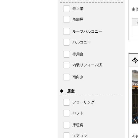
最上階
南
角部屋
ルーフバルコニー
バルコニー
専用庭
今
内装リフォーム済
南向き
◆ 居室
フローリング
ロフト
床暖房
エアコン
今