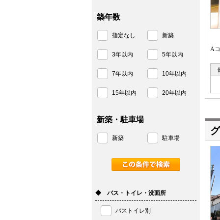
築年数
指定なし
新築
A
3年以内
5年以内
7年以内
10年以内
15年以内
20年以内
新築・駐車場
グ
新築
駐車場
◆ バス・トイレ・洗面所
バストイレ別