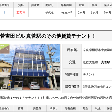
部屋番号
賃料
共益費
間取り
専有面積
敷金
礼金
保証金
2
1
22万円
-
その他
2ヶ月
2ヶ月
0ヶ月
69.36ｍ
菅吉田ビル 真菅駅のその他賃貸テナント！
所在地
奈良県橿原市中曽司
交通
近鉄大阪線
真菅駅
物件種別
テナント
階数/構造
3階建/RC造(鉄筋コ
菅駅徒歩１分の１Ｆテナント！！駐車スペース前面２台分無料☆歯科医院の居抜き店
部屋番号
賃料
共益費
間取り
専有面積
敷金
礼金
保