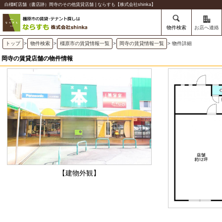
白橿町店舗（書店跡）岡寺のその他賃貸店舗 | ならすも【株式会社shinka】
物件検索
お店へ連絡
トップ
>
物件検索
>
橿原市の賃貸情報一覧
>
岡寺の賃貸情報一覧
> 物件詳細
岡寺の賃貸店舗の物件情報
【建物外観】