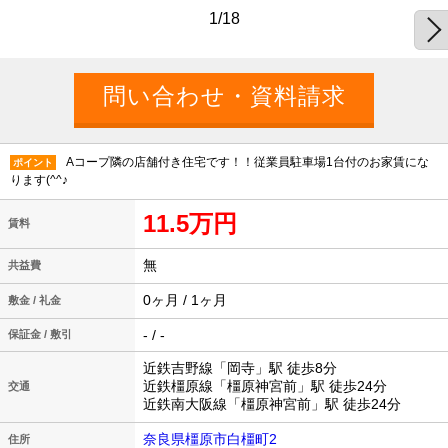
1/18
Aコープ隣の店舗付き住宅です！！従業員駐車場1台付のお家賃にな
ポイント
ります(^^♪
11.5万円
賃料
無
共益費
0ヶ月 / 1ヶ月
敷金 / 礼金
- / -
保証金 / 敷引
近鉄吉野線「岡寺」駅 徒歩8分
近鉄橿原線「橿原神宮前」駅 徒歩24分
交通
近鉄南大阪線「橿原神宮前」駅 徒歩24分
奈良県橿原市白橿町2
住所