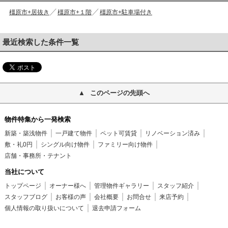
橿原市+居抜き
橿原市+１階
橿原市+駐車場付き
最近検索した条件一覧
このページの先頭へ
物件特集から一発検索
新築・築浅物件
一戸建て物件
ペット可賃貸
リノベーション済み
敷・礼0円
シングル向け物件
ファミリー向け物件
店舗・事務所・テナント
当社について
トップページ
オーナー様へ
管理物件ギャラリー
スタッフ紹介
スタッフブログ
お客様の声
会社概要
お問合せ
来店予約
個人情報の取り扱いについて
退去申請フォーム