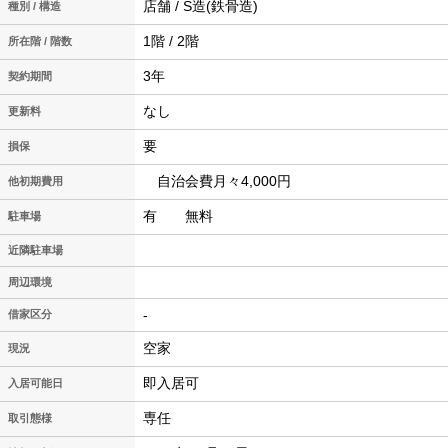
店舗 / S造(鉄骨造)
種別 / 構造
1階 / 2階
所在階 / 階数
3年
契約期間
なし
更新料
要
損保
自治会費月々4,000円
他初期費用
有 無料
駐車場
近隣駐車場
周辺環境
-
借家区分
空家
現況
即入居可
入居可能日
専任
取引態様