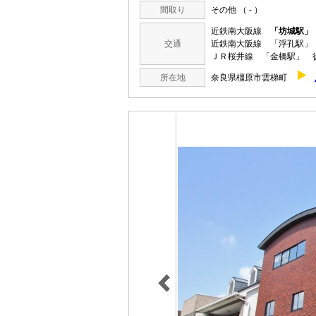
間取り
その他 （ - ）
近鉄南大阪線
「坊城駅」
交通
近鉄南大阪線 「浮孔駅」 
ＪＲ桜井線 「金橋駅」 徒
所在地
奈良県橿原市雲梯町