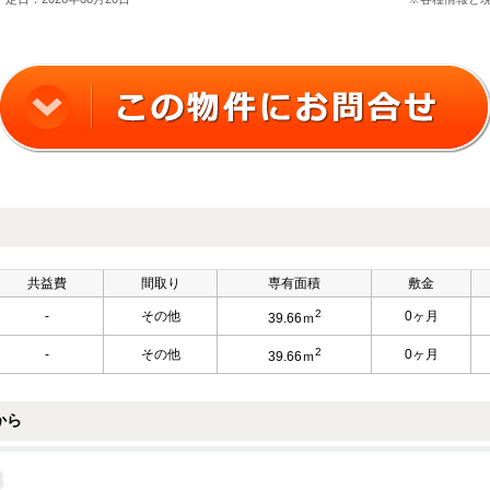
共益費
間取り
専有面積
敷金
2
-
その他
0ヶ月
39.66ｍ
2
-
その他
0ヶ月
39.66ｍ
から