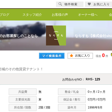
物件検索
お気に入り
ブログ
スタッフ紹介
お客様の声
オーナー様へ
のお部屋探しのことなら
ならすも【株式会社shi
0
現在
件
坊城のその他賃貸テナント！
129
お問合わせNO：
共益費
無
敷金 / 礼金
0ヶ月 / 2ヶ月
主要採光面
東
保証金 / 敷引
0万円 / 0万円
所在階 / 階数
2階 / 3階
築年月
1996年9月