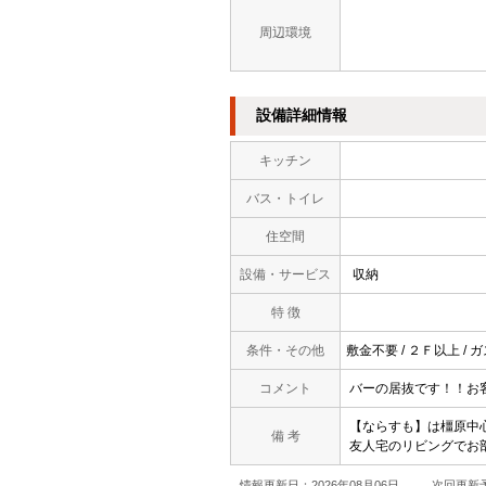
周辺環境
設備詳細情報
キッチン
バス・トイレ
住空間
設備・サービス
収納
特 徴
条件・その他
敷金不要 / ２Ｆ以上 / 
コメント
バーの居抜です！！お
【ならすも】は橿原中
備 考
友人宅のリビングでお
情報更新日：2026年08月06日
次回更新予