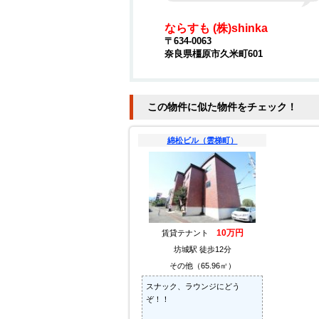
ならすも (株)shinka
〒634-0063
奈良県橿原市久米町601
この物件に似た物件をチェック！
綿松ビル（雲梯町）
10万円
賃貸テナント
坊城駅 徒歩12分
その他（65.96㎡）
スナック、ラウンジにどう
ぞ！！