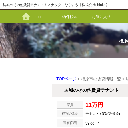
坊城のその他賃貸テナント！スナック｜ならすも【株式会社shinka】
top
物件検索
お気に入り
橿原
TOPページ
>
橿原市の賃貸情報一覧
>
坊城のその他賃貸テナント
11万円
家賃
種別 / 構造
テナント / S造(鉄骨造)
2
専有面積
39.66ｍ