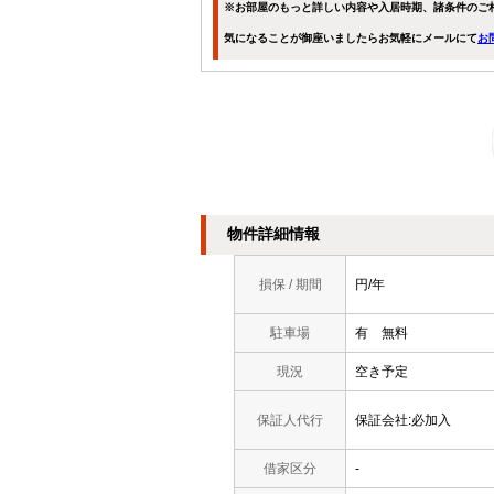
※お部屋のもっと詳しい内容や入居時期、諸条件のご
気になることが御座いましたらお気軽にメールにて
お
物件詳細情報
損保 / 期間
円/年
駐車場
有 無料
現況
空き予定
保証人代行
保証会社:必加入
借家区分
-