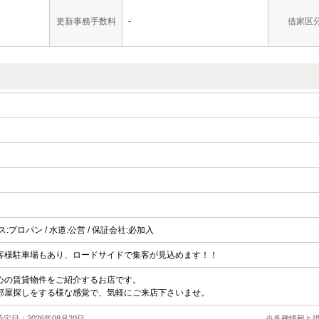
更新事務手数料
-
借家区
ガス:プロパン / 水道:公営 / 保証会社:必加入
客様駐車場もあり、ロードサイドで集客が見込めます！！
心の賃貸物件をご紹介するお店です。
部屋探しをする様な感覚で、気軽にご来店下さいませ。
定日：2026年08月20日
※各種情報と