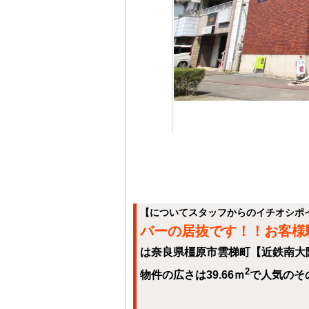
【についてスタッフからのイチオシポ
バーの居抜です！！お客様
は奈良県橿原市雲梯町【近鉄南大
2
物件の広さは39.66ｍ
で人気のそ