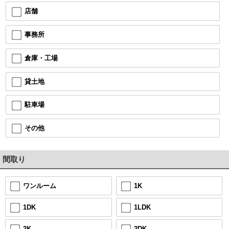
店舗
事務所
倉庫・工場
貸土地
駐車場
その他
間取り
1K
ワンルーム
1LDK
1DK
2DK
2K