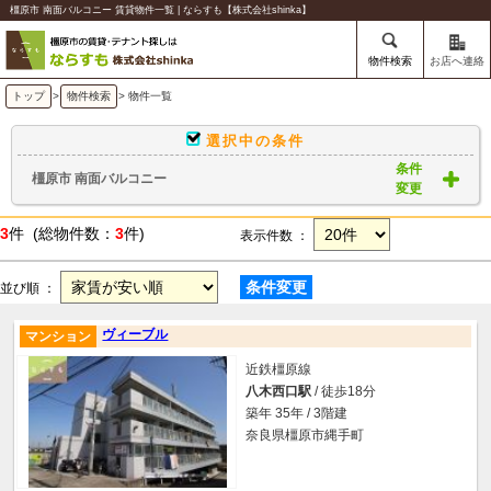
橿原市 南面バルコニー 賃貸物件一覧 | ならすも【株式会社shinka】
物件検索
お店へ連絡
トップ
>
物件検索
> 物件一覧
選択中の条件
条件
橿原市 南面バルコニー
変更
3
件 (総物件数：
3
件)
表示件数 ：
条件変更
並び順 ：
ヴィーブル
マンション
近鉄橿原線
八木西口駅
/ 徒歩18分
築年 35年 / 3階建
奈良県橿原市縄手町