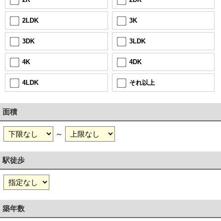
3K
2LDK
3LDK
3DK
4DK
4K
それ以上
4LDK
面積
～
駅徒歩
築年数