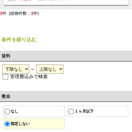
3
件 (総物件数：
3
件)
条件を絞り込む
賃料
～
管理費込みで検索
敷金
１ヶ月以下
なし
指定しない