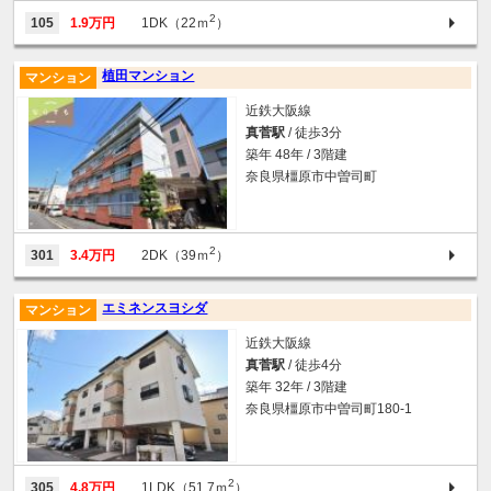
2
105
1.9万円
1DK（22ｍ
）
植田マンション
マンション
近鉄大阪線
真菅駅
/ 徒歩3分
築年 48年 / 3階建
奈良県橿原市中曽司町
2
301
3.4万円
2DK（39ｍ
）
エミネンスヨシダ
マンション
近鉄大阪線
真菅駅
/ 徒歩4分
築年 32年 / 3階建
奈良県橿原市中曽司町180-1
2
305
4.8万円
1LDK（51.7ｍ
）