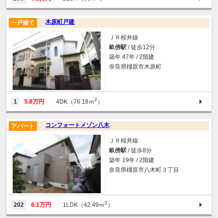
木原町戸建
一戸建て
ＪＲ桜井線
畝傍駅
/ 徒歩12分
築年 47年 / 2階建
奈良県橿原市木原町
2
1
5.8万円
4DK（76.18ｍ
）
コンフォートメゾン八木
アパート
ＪＲ桜井線
畝傍駅
/ 徒歩8分
築年 19年 / 2階建
奈良県橿原市八木町３丁目
2
202
6.1万円
1LDK（42.49ｍ
）