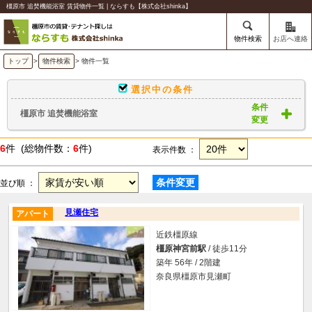
橿原市 追焚機能浴室 賃貸物件一覧 | ならすも【株式会社shinka】
物件検索
お店へ連絡
トップ
>
物件検索
> 物件一覧
選択中の条件
条件
橿原市 追焚機能浴室
変更
6
件 (総物件数：
6
件)
表示件数 ：
条件変更
並び順 ：
見瀬住宅
アパート
近鉄橿原線
橿原神宮前駅
/ 徒歩11分
築年 56年 / 2階建
奈良県橿原市見瀬町