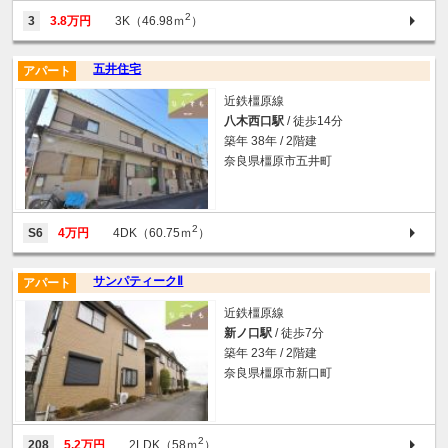
2
3
3.8万円
3K（46.98ｍ
）
五井住宅
アパート
近鉄橿原線
八木西口駅
/ 徒歩14分
築年 38年 / 2階建
奈良県橿原市五井町
2
S6
4万円
4DK（60.75ｍ
）
サンパティークⅡ
アパート
近鉄橿原線
新ノ口駅
/ 徒歩7分
築年 23年 / 2階建
奈良県橿原市新口町
2
208
5.2万円
2LDK（58ｍ
）