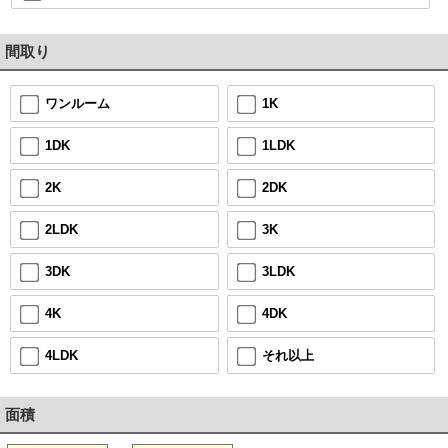
間取り
1K
ワンルーム
1LDK
1DK
2DK
2K
3K
2LDK
3LDK
3DK
4DK
4K
それ以上
4LDK
面積