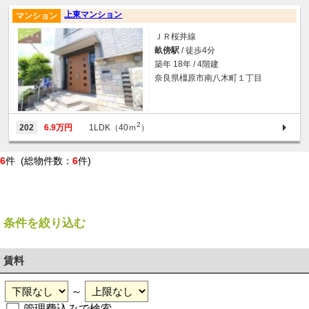
上東マンション
マンション
ＪＲ桜井線
畝傍駅
/ 徒歩4分
築年 18年 / 4階建
奈良県橿原市南八木町１丁目
2
202
6.9万円
1LDK（40ｍ
）
6
件 (総物件数：
6
件)
条件を絞り込む
賃料
～
管理費込みで検索