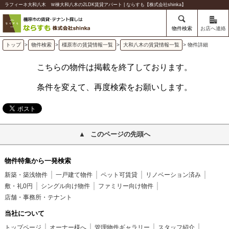
ラフィーネ大和八木 Ｗ棟大和八木の2LDK賃貸アパート | ならすも【株式会社shinka】
物件検索
お店へ連絡
トップ
>
物件検索
>
橿原市の賃貸情報一覧
>
大和八木の賃貸情報一覧
> 物件詳細
こちらの物件は掲載を終了しております。
条件を変えて、再度検索をお願いします。
このページの先頭へ
物件特集から一発検索
新築・築浅物件
一戸建て物件
ペット可賃貸
リノベーション済み
敷・礼0円
シングル向け物件
ファミリー向け物件
店舗・事務所・テナント
当社について
トップページ
オーナー様へ
管理物件ギャラリー
スタッフ紹介