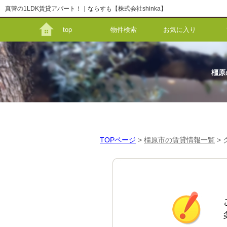
真菅の1LDK賃貸アパート！｜ならすも【株式会社shinka】
top
物件検索
お気に入り
橿原
TOPページ
>
橿原市の賃貸情報一覧
>