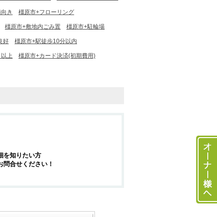
南向き
橿原市+フローリング
橿原市+敷地内ごみ置
橿原市+駐輪場
良好
橿原市+駅徒歩10分以内
Ｆ以上
橿原市+カード決済(初期費用)
細を知りたい方
お問合せください！