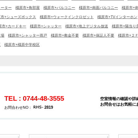
ヒーター
橿原市+角部屋
橿原市+バルコニー
橿原市+南面バルコニー
橿原市+
原市+シューズボックス
橿原市+ウォークインクロゼット
橿原市+TVインターホン
原市+カードキー
橿原市+シャッター
橿原市+地上デジタル放送
橿原市+陽当り
き場
橿原市+シャッター雨戸
橿原市+敷金不要
橿原市+保証人不要
橿原市+２
区
橿原市+橿原中学校区
TEL : 0744-48-3555
空室情報の確認や詳
お問合せはお気軽に
2819
お問合わせNO：