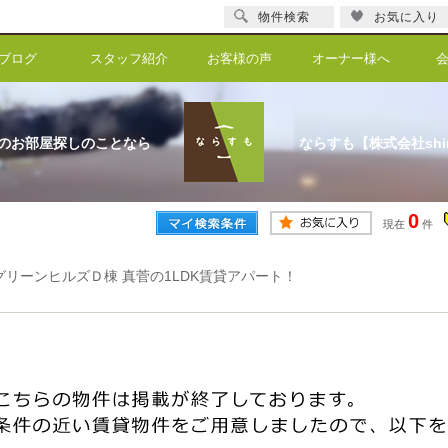
物件検索
お気に入り
ブログ
スタッフ紹介
お客様の声
オーナー様へ
のお部屋探しのことなら
ならすも【株式会社shi
0
現在
件
グリーンヒルズＤ棟 真菅の1LDK賃貸アパート！