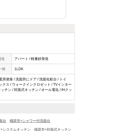
構造
アパート / 軽量鉄骨造
一例
1LDK
 暖房便座 / 洗面所にドア / 洗面化粧台 / トイ
ズボックス / ウォークインクロゼット / TVインター
キッチン / 対面式キッチン / オール電化 / IHクッ
面台
橿原市+シャワー付洗面台
市+システムキッチン
橿原市+対面式キッチン