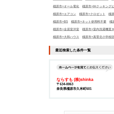
橿原市+オール電化
橿原市+IHクッキング
橿原市+エアコン
橿原市+クロゼット
橿
橿原市+BS
橿原市+ネット使用料不要
橿
橿原市+全居室洋室
橿原市+室内洗濯機置
橿原市+大和ハウス
橿原市+真菅北小学校
最近検索した条件一覧
ならすも (株)shinka
〒634-0063
奈良県橿原市久米町601