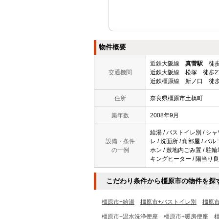
物件概要
近鉄大阪線
真菅駅
徒歩
交通機関
近鉄大阪線 松塚 徒歩2
近鉄橿原線 新ノ口 徒歩
住所
奈良県橿原市土橋町
築年数
2008年9月
給湯 / バストイレ別 / シャ
設備・条件
レ / 洗面所 / 角部屋 / 
の一例
ホン / 敷地内ごみ置 / 駐輪
キングヒーター / 陽当り良好
こだわり条件から橿原市の物件を探
橿原市+給湯
橿原市+バストイレ別
橿原
橿原市+温水洗浄便座
橿原市+暖房便座