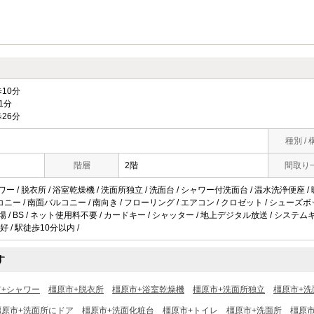
10分
1分
26分
種別 / 
階層
2階
間取り
ワー / 脱衣所 / 浴室乾燥機 / 洗面所独立 / 洗面台 / シャワー付洗面台 / 温水洗浄便座 /
バルコニー / 南面バルコニー / 南向き / フローリング / エアコン / クロゼット / シュー
場 / BS / ネット使用料不要 / カードキー / シャッター / 地上デジタル放送 / システム
 / 駅徒歩10分以内 /
す
市+シャワー
橿原市+脱衣所
橿原市+浴室乾燥機
橿原市+洗面所独立
橿原市+洗
橿原市+洗面所にドア
橿原市+洗面化粧台
橿原市+トイレ
橿原市+洗面所
橿原