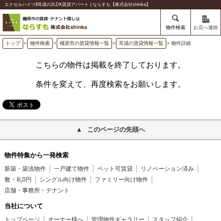
エクセルハイツⅡ耳成の2LDK賃貸アパート | ならすも【株式会社shinka】
物件検索
お店へ連絡
トップ
>
物件検索
>
橿原市の賃貸情報一覧
>
耳成の賃貸情報一覧
> 物件詳細
こちらの物件は掲載を終了しております。
条件を変えて、再度検索をお願いします。
このページの先頭へ
物件特集から一発検索
新築・築浅物件
一戸建て物件
ペット可賃貸
リノベーション済み
敷・礼0円
シングル向け物件
ファミリー向け物件
店舗・事務所・テナント
当社について
トップページ
オーナー様へ
管理物件ギャラリー
スタッフ紹介