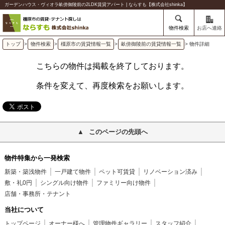
ガーデンハウス・ヴィオラ畝傍御陵前の2LDK賃貸アパート | ならすも【株式会社shinka】
物件検索
お店へ連絡
トップ
>
物件検索
>
橿原市の賃貸情報一覧
>
畝傍御陵前の賃貸情報一覧
> 物件詳細
こちらの物件は掲載を終了しております。
条件を変えて、再度検索をお願いします。
このページの先頭へ
物件特集から一発検索
新築・築浅物件
一戸建て物件
ペット可賃貸
リノベーション済み
敷・礼0円
シングル向け物件
ファミリー向け物件
店舗・事務所・テナント
当社について
トップページ
オーナー様へ
管理物件ギャラリー
スタッフ紹介