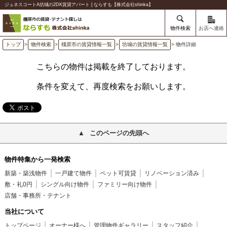
ジュネスコートA坊城の2DK賃貸アパート | ならすも【株式会社shinka】
物件検索
お店へ連絡
トップ
>
物件検索
>
橿原市の賃貸情報一覧
>
坊城の賃貸情報一覧
> 物件詳細
こちらの物件は掲載を終了しております。
条件を変えて、再度検索をお願いします。
このページの先頭へ
物件特集から一発検索
新築・築浅物件
一戸建て物件
ペット可賃貸
リノベーション済み
敷・礼0円
シングル向け物件
ファミリー向け物件
店舗・事務所・テナント
当社について
トップページ
オーナー様へ
管理物件ギャラリー
スタッフ紹介