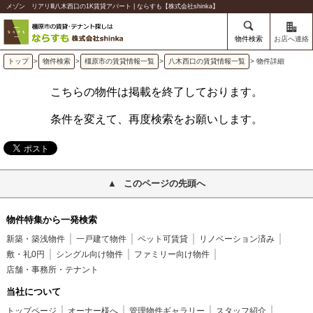
メゾン リアリⅢ八木西口の1K賃貸アパート | ならすも【株式会社shinka】
物件検索
お店へ連絡
トップ
>
物件検索
>
橿原市の賃貸情報一覧
>
八木西口の賃貸情報一覧
> 物件詳細
こちらの物件は掲載を終了しております。
条件を変えて、再度検索をお願いします。
このページの先頭へ
物件特集から一発検索
新築・築浅物件
一戸建て物件
ペット可賃貸
リノベーション済み
敷・礼0円
シングル向け物件
ファミリー向け物件
店舗・事務所・テナント
当社について
トップページ
オーナー様へ
管理物件ギャラリー
スタッフ紹介