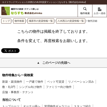
エイトウッドマンション八木西口の4LDK賃貸マンション | ならすも【株式会社shinka】
物件検索
お店へ連絡
トップ
>
物件検索
>
橿原市の賃貸情報一覧
>
八木西口の賃貸情報一覧
> 物件詳細
こちらの物件は掲載を終了しております。
条件を変えて、再度検索をお願いします。
このページの先頭へ
物件特集から一発検索
新築・築浅物件
一戸建て物件
ペット可賃貸
リノベーション済み
敷・礼0円
シングル向け物件
ファミリー向け物件
店舗・事務所・テナント
当社について
トップページ
オーナー様へ
管理物件ギャラリー
スタッフ紹介