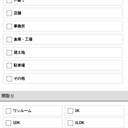
戸建て
店舗
事務所
倉庫・工場
貸土地
駐車場
その他
間取り
1K
ワンルーム
1LDK
1DK