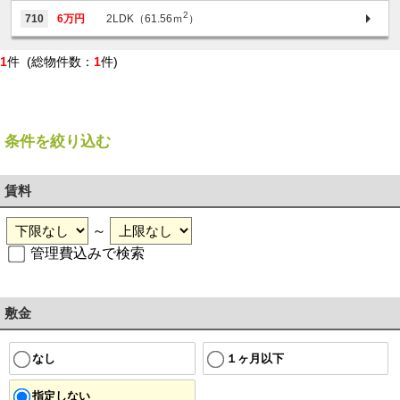
2
710
6万円
2LDK（61.56ｍ
）
1
件 (総物件数：
1
件)
条件を絞り込む
賃料
～
管理費込みで検索
敷金
１ヶ月以下
なし
指定しない