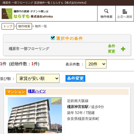
橿原市 一部フローリング 賃貸物件一覧 | ならすも【株式会社shinka】
物件検索
お店へ連絡
トップ
>
物件検索
> 物件一覧
選択中の条件
条件
橿原市 一部フローリング
変更
1
件 (総物件数：
1
件)
表示件数 ：
条件変更
並び順 ：
橿原ハイツ
マンション
近鉄南大阪線
橿原神宮前駅
/ 徒歩9分
築年 52年 / 7階建
奈良県橿原市栄和町