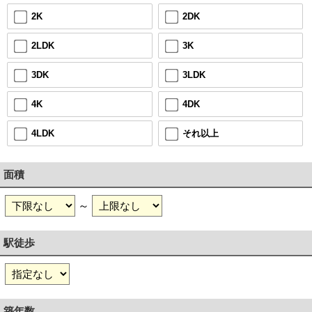
2DK
2K
3K
2LDK
3LDK
3DK
4DK
4K
それ以上
4LDK
面積
～
駅徒歩
築年数