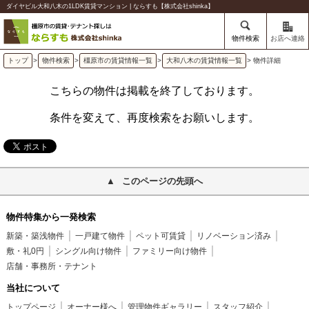
ダイヤビル大和八木の1LDK賃貸マンション | ならすも【株式会社shinka】
物件検索
お店へ連絡
トップ
>
物件検索
>
橿原市の賃貸情報一覧
>
大和八木の賃貸情報一覧
> 物件詳細
こちらの物件は掲載を終了しております。
条件を変えて、再度検索をお願いします。
このページの先頭へ
物件特集から一発検索
新築・築浅物件
一戸建て物件
ペット可賃貸
リノベーション済み
敷・礼0円
シングル向け物件
ファミリー向け物件
店舗・事務所・テナント
当社について
トップページ
オーナー様へ
管理物件ギャラリー
スタッフ紹介