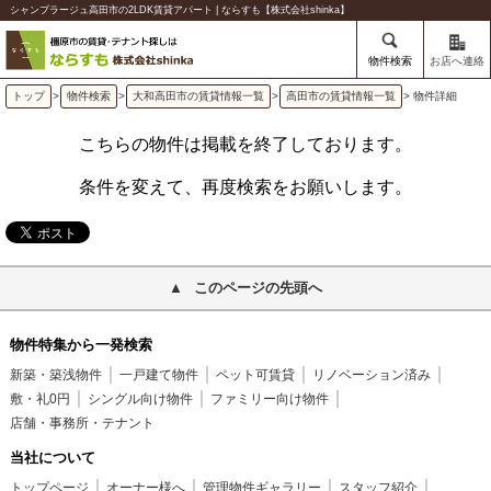
シャンプラージュ高田市の2LDK賃貸アパート | ならすも【株式会社shinka】
物件検索
お店へ連絡
トップ
>
物件検索
>
大和高田市の賃貸情報一覧
>
高田市の賃貸情報一覧
> 物件詳細
こちらの物件は掲載を終了しております。
条件を変えて、再度検索をお願いします。
このページの先頭へ
物件特集から一発検索
新築・築浅物件
一戸建て物件
ペット可賃貸
リノベーション済み
敷・礼0円
シングル向け物件
ファミリー向け物件
店舗・事務所・テナント
当社について
トップページ
オーナー様へ
管理物件ギャラリー
スタッフ紹介