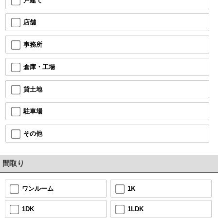
戸建て
店舗
事務所
倉庫・工場
貸土地
駐車場
その他
間取り
1K
ワンルーム
1LDK
1DK