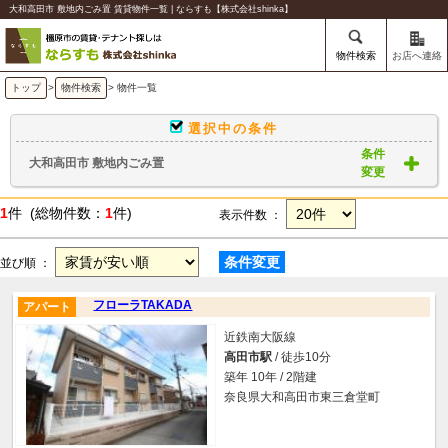
大和高田市 敷地内ごみ置 賃貸物件一覧 | ならすも【株式会社shinka】
物件検索
お店へ連絡
トップ
>
物件検索
> 物件一覧
選択中の条件
条件
大和高田市 敷地内ごみ置
変更
1
件 (総物件数：
1
件)
表示件数 ：
条件変更
並び順 ：
フローラTAKADA
アパート
近鉄南大阪線
高田市駅
/ 徒歩10分
築年 10年 / 2階建
奈良県大和高田市東三倉堂町