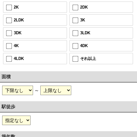
2DK
2K
3K
2LDK
3LDK
3DK
4DK
4K
それ以上
4LDK
面積
～
駅徒歩
築年数