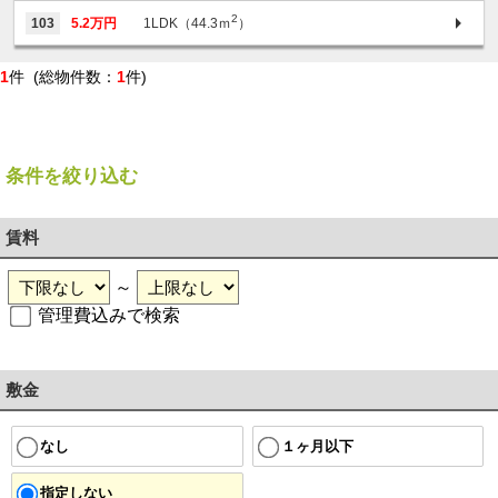
2
103
5.2万円
1LDK（44.3ｍ
）
1
件 (総物件数：
1
件)
条件を絞り込む
賃料
～
管理費込みで検索
敷金
１ヶ月以下
なし
指定しない