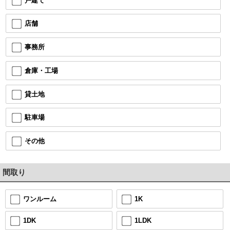
戸建て
店舗
事務所
倉庫・工場
貸土地
駐車場
その他
間取り
1K
ワンルーム
1LDK
1DK