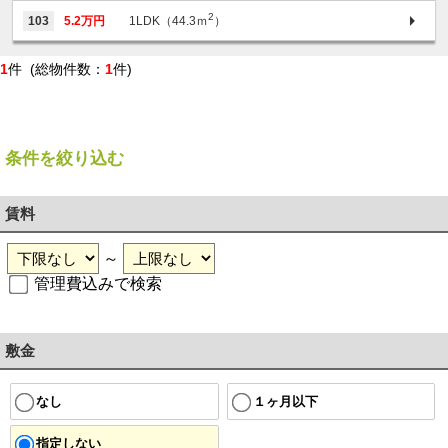
2
103
5.2万円
1LDK（44.3ｍ
）
1
件 (総物件数：
1
件)
条件を絞り込む
賃料
～
管理費込みで検索
敷金
１ヶ月以下
なし
指定しない