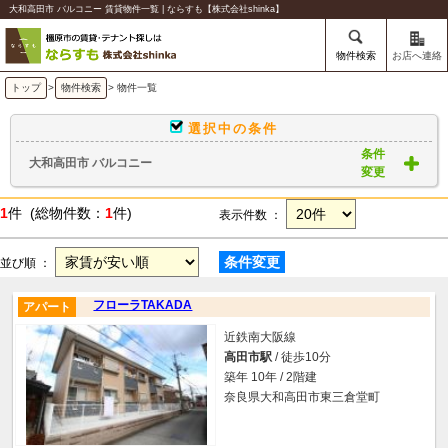
大和高田市 バルコニー 賃貸物件一覧 | ならすも【株式会社shinka】
物件検索
お店へ連絡
トップ
>
物件検索
> 物件一覧
選択中の条件
条件
大和高田市 バルコニー
変更
1
件 (総物件数：
1
件)
表示件数 ：
条件変更
並び順 ：
フローラTAKADA
アパート
近鉄南大阪線
高田市駅
/ 徒歩10分
築年 10年 / 2階建
奈良県大和高田市東三倉堂町