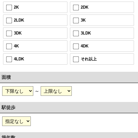
2DK
2K
3K
2LDK
3LDK
3DK
4DK
4K
それ以上
4LDK
面積
～
駅徒歩
築年数