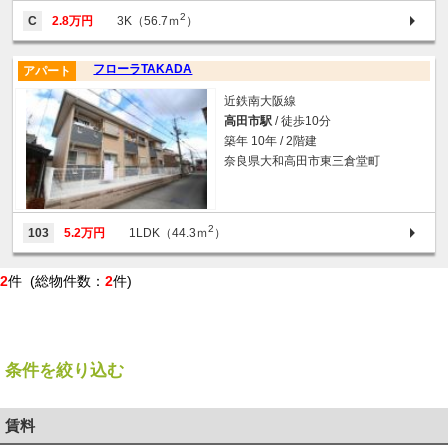
2
C
2.8万円
3K（56.7ｍ
）
フローラTAKADA
アパート
近鉄南大阪線
高田市駅
/ 徒歩10分
築年 10年 / 2階建
奈良県大和高田市東三倉堂町
2
103
5.2万円
1LDK（44.3ｍ
）
2
件 (総物件数：
2
件)
条件を絞り込む
賃料