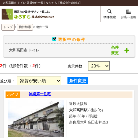
大和高田市 トイレ 賃貸物件一覧 | ならすも【株式会社shinka】
物件検索
お店へ連絡
トップ
>
物件検索
> 物件一覧
選択中の条件
条件
大和高田市 トイレ
変更
2
件 (総物件数：
2
件)
表示件数 ：
条件変更
並び順 ：
神楽第一住宅
ハイツ
近鉄大阪線
大和高田駅
/ 徒歩9分
築年 38年 / 2階建
奈良県大和高田市神楽3