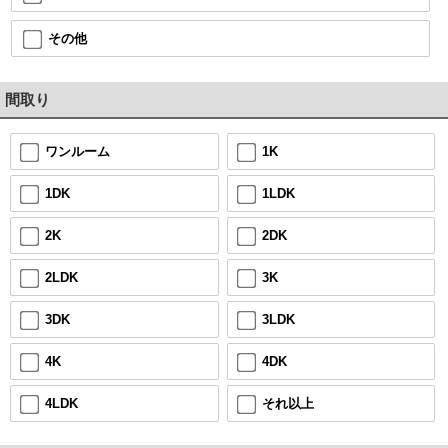
その他
間取り
1K
ワンルーム
1LDK
1DK
2DK
2K
3K
2LDK
3LDK
3DK
4DK
4K
それ以上
4LDK