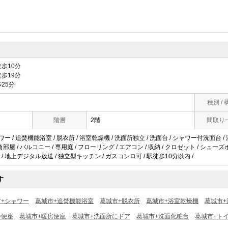
歩10分
歩19分
25分
種別 / 
階層
2階
間取り
ワー / 追焚機能浴室 / 脱衣所 / 浴室乾燥機 / 洗面所独立 / 洗面台 / シャワー付洗面台 /
/ 角部屋 / バルコニー / 専用庭 / フローリング / エアコン / 収納 / クロゼット / シュー
ター / 地上デジタル放送 / 独立型キッチン / ガスコンロ可 / 駅徒歩10分以内 /
す
市+シャワー
葛城市+追焚機能浴室
葛城市+脱衣所
葛城市+浴室乾燥機
葛城市+
浄便座
葛城市+暖房便座
葛城市+洗面所にドア
葛城市+洗面化粧台
葛城市+ト