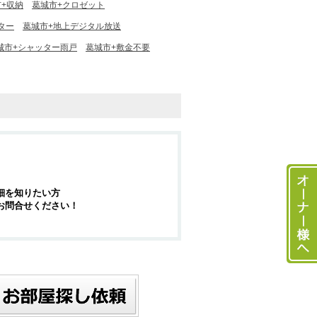
+収納
葛城市+クロゼット
ター
葛城市+地上デジタル放送
城市+シャッター雨戸
葛城市+敷金不要
細を知りたい方
お問合せください！