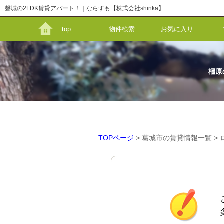
磐城の2LDK賃貸アパート！｜ならすも【株式会社shinka】
top
物件検索
お気に入り
橿原
TOPページ
>
葛城市の賃貸情報一覧
>