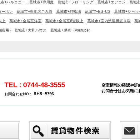
城市+バルコニー
葛城市+専用庭
葛城市+フローリング
葛城市+エアコン
葛城市
ターホン
葛城市+敷地内ごみ置
葛城市+駐輪場
葛城市+BS･CS
葛城市+シャッ
以上
葛城市+全居室洋室
葛城市+全居室6畳以上
葛城市+室内洗濯機置き場
葛
期費用)
葛城市+大和ハウス
葛城市+動画（youtube）
TEL : 0744-48-3555
空室情報の確認や詳
お問合せはお気軽に
5396
お問合わせNO：