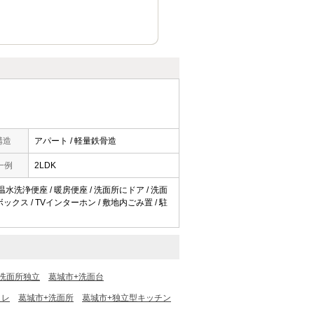
構造
アパート / 軽量鉄骨造
一例
2LDK
 温水洗浄便座 / 暖房便座 / 洗面所にドア / 洗面
ズボックス / TVインターホン / 敷地内ごみ置 / 駐
洗面所独立
葛城市+洗面台
イレ
葛城市+洗面所
葛城市+独立型キッチン