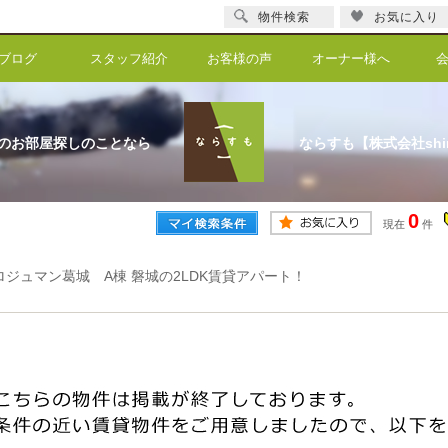
物件検索
お気に入り
ブログ
スタッフ紹介
お客様の声
オーナー様へ
のお部屋探しのことなら
ならすも【株式会社shi
0
現在
件
ロジュマン葛城 A棟 磐城の2LDK賃貸アパート！