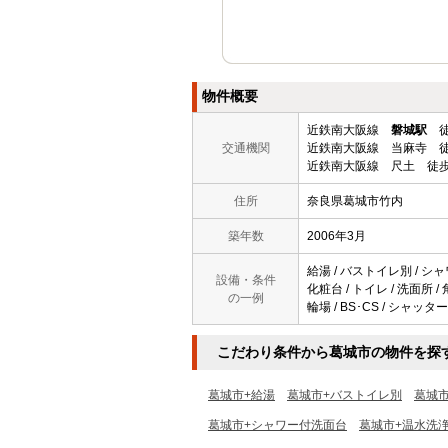
物件概要
近鉄南大阪線
磐城駅
徒
交通機関
近鉄南大阪線 当麻寺 徒
近鉄南大阪線 尺土 徒歩
住所
奈良県葛城市竹内
築年数
2006年3月
給湯 / バストイレ別 / シャ
設備・条件
化粧台 / トイレ / 洗面所 
の一例
輪場 / BS･CS / シャッ
こだわり条件から葛城市の物件を探
葛城市+給湯
葛城市+バストイレ別
葛城
葛城市+シャワー付洗面台
葛城市+温水洗