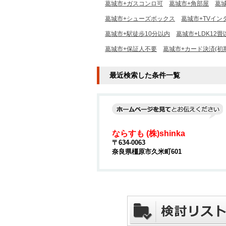
葛城市+ガスコンロ可
葛城市+角部屋
葛
葛城市+シューズボックス
葛城市+TVイン
葛城市+駅徒歩10分以内
葛城市+LDK12畳
葛城市+保証人不要
葛城市+カード決済(初
最近検索した条件一覧
ならすも (株)shinka
〒634-0063
奈良県橿原市久米町601