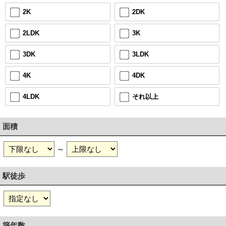
2DK
2K
3K
2LDK
3LDK
3DK
4DK
4K
それ以上
4LDK
面積
～
駅徒歩
築年数