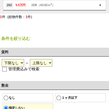
2
202
5.5万円
2DK（43.82ｍ
）
1
件 (総物件数：
1
件)
条件を絞り込む
賃料
～
管理費込みで検索
敷金
１ヶ月以下
なし
指定しない