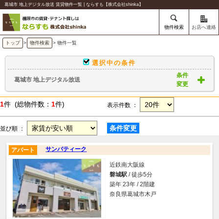
葛城市 地上デジタル放送 賃貸物件一覧 | ならすも【株式会社shinka】
物件検索
お店へ連絡
トップ
>
物件検索
> 物件一覧
選択中の条件
条件
葛城市 地上デジタル放送
変更
1
件 (総物件数：
1
件)
表示件数 ：
条件変更
並び順 ：
サンバティーク
アパート
近鉄南大阪線
磐城駅
/ 徒歩5分
築年 23年 / 2階建
奈良県葛城市木戸