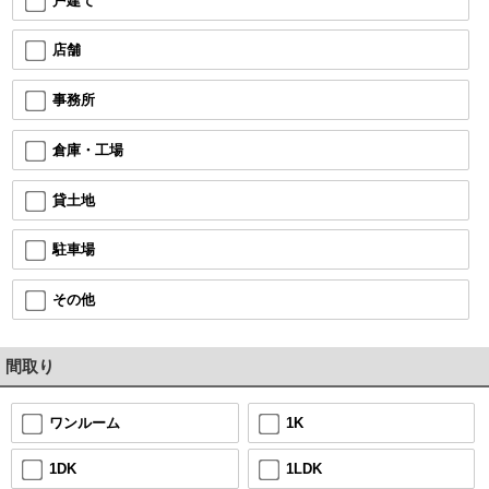
戸建て
店舗
事務所
倉庫・工場
貸土地
駐車場
その他
間取り
1K
ワンルーム
1LDK
1DK