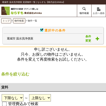
葛城市 温水洗浄便座 賃貸物件一覧 | ならすも【株式会社shinka】
物件検索
お店へ連絡
トップ
>
物件検索
> 物件一覧
選択中の条件
条件
葛城市 温水洗浄便座
変更
申し訳ございません。
只今、お探しの物件はございません。
条件を変えて再度検索をお試しください。
条件を絞り込む
賃料
～
管理費込みで検索