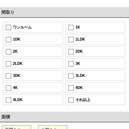
間取り
1K
ワンルーム
1LDK
1DK
2DK
2K
3K
2LDK
3LDK
3DK
4DK
4K
それ以上
4LDK
面積