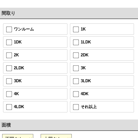
間取り
1K
ワンルーム
1LDK
1DK
2DK
2K
3K
2LDK
3LDK
3DK
4DK
4K
それ以上
4LDK
面積