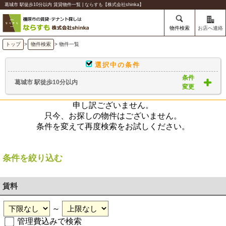
葛城市 駅徒歩10分以内 賃貸物件一覧 | ならすも【株式会社shinka】
物件検索
お店へ連絡
トップ
>
物件検索
> 物件一覧
選択中の条件
条件
葛城市 駅徒歩10分以内
変更
申し訳ございません。
只今、お探しの物件はございません。
条件を変えて再度検索をお試しください。
条件を絞り込む
賃料
～
管理費込みで検索