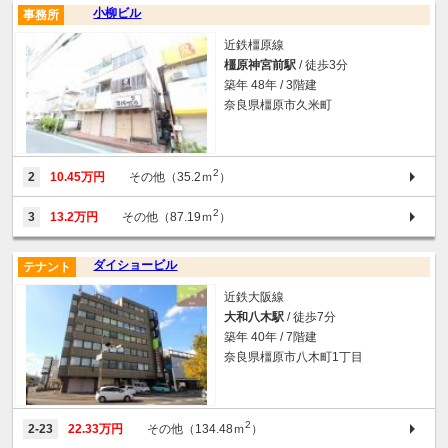
小柳ビル
事務所
近鉄橿原線
橿原神宮前駅
/ 徒歩3分
築年 48年 / 3階建
奈良県橿原市久米町
2
2
10.45万円
その他（35.2ｍ
）
2
3
13.2万円
その他（87.19ｍ
）
ダイショービル
テナント
近鉄大阪線
大和八木駅
/ 徒歩7分
築年 40年 / 7階建
奈良県橿原市八木町1丁目
2
2-23
22.33万円
その他（134.48ｍ
）