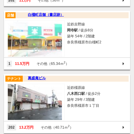
202
11万円
その他（56ｍ
）
白橿町店舗（書店跡）
店舗
近鉄吉野線
岡寺駅
/ 徒歩8分
築年 54年 / 2階建
奈良県橿原市白橿町2
2
1
11.5万円
その他（65.34ｍ
）
萬盛庵ビル
テナント
近鉄橿原線
八木西口駅
/ 徒歩2分
築年 29年 / 3階建
奈良県橿原市１丁目
2
202
13.2万円
その他（40.71ｍ
）