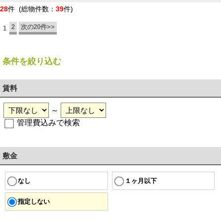
28
件 (総物件数：
39
件)
2
次の20件>>
1
条件を絞り込む
賃料
～
管理費込みで検索
敷金
１ヶ月以下
なし
指定しない