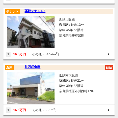
粟殿テナント2
テナント
近鉄大阪線
桜井駅
/ 徒歩13分
築年 45年 / 3階建
奈良県桜井市粟殿
2
1
16.5万円
その他（84.54ｍ
）
川西町倉庫
倉庫
近鉄南大阪線
坊城駅
/ 徒歩21分
築年 39年 / 2階建
奈良県橿原市川西町170-1
2
1
16.5万円
その他（333ｍ
）