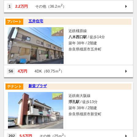
2
1
2.2万円
その他（36.2ｍ
）
五井住宅
アパート
近鉄橿原線
八木西口駅
/ 徒歩14分
築年 38年 / 2階建
奈良県橿原市五井町
2
S6
4万円
4DK（60.75ｍ
）
新堂プラザ
テナント
近鉄南大阪線
浮孔駅
/ 徒歩13分
築年 38年 / 2階建
奈良県橿原市新堂町
2
202
5.5万円
その他（25ｍ
）