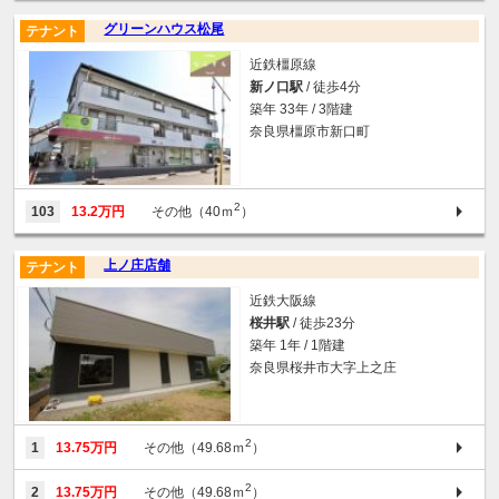
グリーンハウス松尾
テナント
近鉄橿原線
新ノ口駅
/ 徒歩4分
築年 33年 / 3階建
奈良県橿原市新口町
2
103
13.2万円
その他（40ｍ
）
上ノ庄店舗
テナント
近鉄大阪線
桜井駅
/ 徒歩23分
築年 1年 / 1階建
奈良県桜井市大字上之庄
2
1
13.75万円
その他（49.68ｍ
）
2
2
13.75万円
その他（49.68ｍ
）