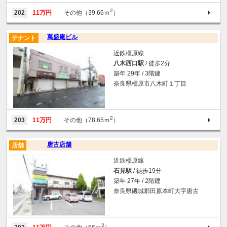
2
202
11万円
その他（39.66ｍ
）
萬盛庵ビル
テナント
近鉄橿原線
八木西口駅
/ 徒歩2分
築年 29年 / 3階建
奈良県橿原市八木町１丁目
2
203
11万円
その他（78.65ｍ
）
唐古店舗
店舗
近鉄橿原線
石見駅
/ 徒歩19分
築年 27年 / 2階建
奈良県磯城郡田原本町大字唐古
2