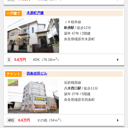
木原町戸建
一戸建て
ＪＲ桜井線
畝傍駅
/ 徒歩12分
築年 47年 / 2階建
奈良県橿原市木原町
2
1
5.8万円
4DK（76.18ｍ
）
四条吉田ビル
テナント
近鉄橿原線
八木西口駅
/ 徒歩11分
築年 37年 / 5階建
奈良県橿原市四条町
2
401
6.6万円
その他（54ｍ
）