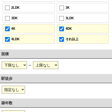
3K
2LDK
3LDK
3DK
4DK
4K
それ以上
4LDK
面積
～
駅徒歩
築年数