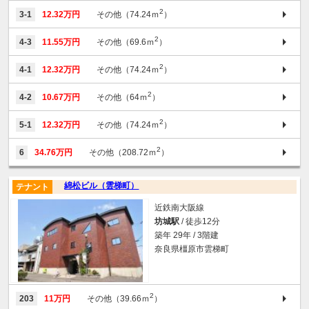
2
3-1
12.32万円
その他（74.24ｍ
）
2
4-3
11.55万円
その他（69.6ｍ
）
2
4-1
12.32万円
その他（74.24ｍ
）
2
4-2
10.67万円
その他（64ｍ
）
2
5-1
12.32万円
その他（74.24ｍ
）
2
6
34.76万円
その他（208.72ｍ
）
綿松ビル（雲梯町）
テナント
近鉄南大阪線
坊城駅
/ 徒歩12分
築年 29年 / 3階建
奈良県橿原市雲梯町
2
203
11万円
その他（39.66ｍ
）