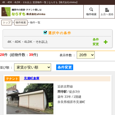
4K・4DK・4LDK・それ以上 賃貸物件一覧 | ならすも【株式会社shinka】
物件検索
お店へ連絡
トップ
>
物件検索
> 物件一覧
選択中の条件
条件
4K・4DK・4LDK・それ以上
変更
28
件 (総物件数：
39
件)
表示件数 ：
条件変更
並び順 ：
見瀬町倉庫
テナント
近鉄吉野線
岡寺駅
/ 徒歩3分
築年 33年 / 1階建
奈良県橿原市見瀬町