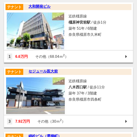
大和開発ビル
テナント
近鉄橿原線
橿原神宮前駅
/ 徒歩1分
築年 51年 / 6階建
奈良県橿原市久米町
2
1
6.6万円
その他（68.04ｍ
）
セジュール医大前
テナント
近鉄橿原線
八木西口駅
/ 徒歩11分
築年 37年 / 3階建
奈良県橿原市四条町
2
3
7.92万円
その他（30ｍ
）
綿松ビル（雲梯町）
テナント