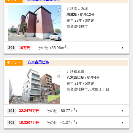
近鉄南大阪線
坊城駅
/ 徒歩12分
築年 29年 / 3階建
奈良県橿原市
2
301
10万円
その他（65.96ｍ
）
八木吉田ビル
テナント
近鉄橿原線
八木西口駅
/ 徒歩4分
築年 21年 / 5階建
奈良県橿原市八木町１丁目
2
101
32.2476万円
その他（80.77ｍ
）
2
403
10.3207万円
その他（41.37ｍ
）