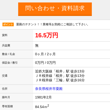
粟殿のテナント！！業種等お気軽にご相談して下さい。
ポイント
16.5万円
賃料
無
共益費
0ヶ月 / 2ヶ月
敷金 / 礼金
0万円 / 0万円
保証金 / 敷引
近鉄大阪線「桜井」駅 徒歩13分
ＪＲ桜井線「桜井」駅 徒歩13分
交通
ＪＲ桜井線「三輪」駅 徒歩16分
奈良県桜井市粟殿
住所
1981年2月
築年月
2
84.54ｍ
専有面積