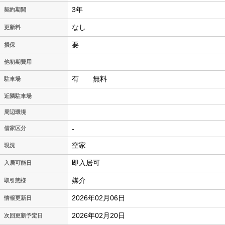
3年
契約期間
なし
更新料
要
損保
他初期費用
有 無料
駐車場
近隣駐車場
周辺環境
-
借家区分
空家
現況
即入居可
入居可能日
媒介
取引態様
2026年02月06日
情報更新日
2026年02月20日
次回更新予定日