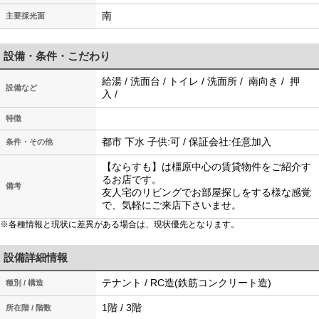
南
主要採光面
設備・条件・こだわり
給湯 / 洗面台 / トイレ / 洗面所 / 南向き / 押
設備など
入 /
特徴
都市 下水 子供:可 / 保証会社:任意加入
条件・その他
【ならすも】は橿原中心の賃貸物件をご紹介す
るお店です。
備考
友人宅のリビングでお部屋探しをする様な感覚
で、気軽にご来店下さいませ。
※各種情報と現状に差異がある場合は、現状優先となります。
設備詳細情報
テナント / RC造(鉄筋コンクリート造)
種別 / 構造
1階 / 3階
所在階 / 階数