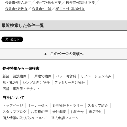
桜井市+即入居可
桜井市+敷金不要
桜井市+保証金不要
桜井市+居抜き
桜井市+１階
桜井市+駐車場付き
最近検索した条件一覧
このページの先頭へ
物件特集から一発検索
新築・築浅物件
一戸建て物件
ペット可賃貸
リノベーション済み
敷・礼0円
シングル向け物件
ファミリー向け物件
店舗・事務所・テナント
当社について
トップページ
オーナー様へ
管理物件ギャラリー
スタッフ紹介
スタッフブログ
お客様の声
会社概要
お問合せ
来店予約
個人情報の取り扱いについて
退去申請フォーム