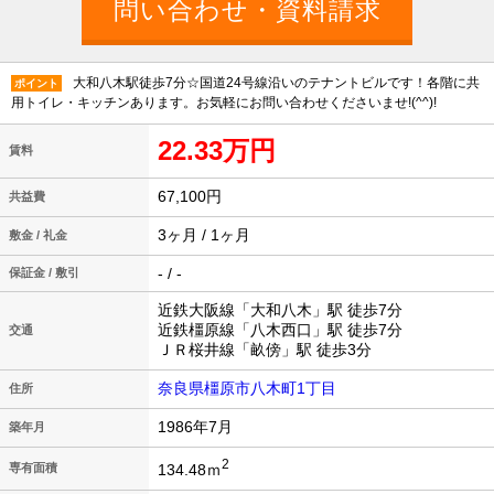
大和八木駅徒歩7分☆国道24号線沿いのテナントビルです！各階に共
ポイント
用トイレ・キッチンあります。お気軽にお問い合わせくださいませ!(^^)!
22.33万円
賃料
67,100円
共益費
3ヶ月 / 1ヶ月
敷金 / 礼金
- / -
保証金 / 敷引
近鉄大阪線「大和八木」駅 徒歩7分
近鉄橿原線「八木西口」駅 徒歩7分
交通
ＪＲ桜井線「畝傍」駅 徒歩3分
奈良県橿原市八木町1丁目
住所
1986年7月
築年月
2
134.48ｍ
専有面積