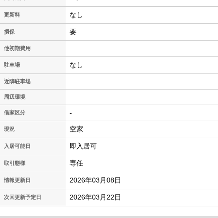
なし
更新料
要
損保
他初期費用
なし
駐車場
近隣駐車場
周辺環境
-
借家区分
空家
現況
即入居可
入居可能日
専任
取引態様
2026年03月08日
情報更新日
2026年03月22日
次回更新予定日