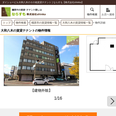
ダイショービル大和八木のその他賃貸テナント | ならすも【株式会社shinka】
物件検索
お店へ連絡
トップ
>
物件検索
>
橿原市の賃貸情報一覧
>
大和八木の賃貸情報一覧
> 物件詳細
大和八木の賃貸テナントの物件情報
【建物外観】
1/16