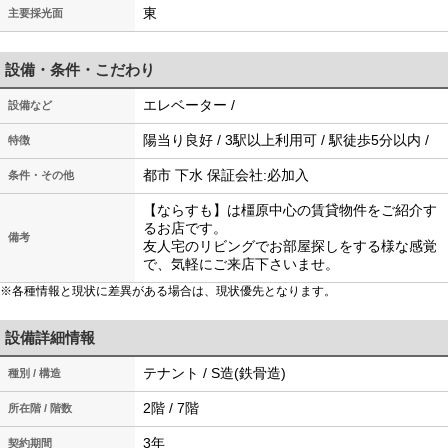
東
主要採光面
設備・条件・こだわり
エレベーター /
設備など
陽当り良好 / 3駅以上利用可 / 駅徒歩5分以内 /
特徴
都市 下水 保証会社:必加入
条件・その他
【ならすも】は橿原中心の賃貸物件をご紹介す
るお店です。
備考
友人宅のリビングでお部屋探しをする様な感覚
で、気軽にご来店下さいませ。
※各種情報と現状に差異がある場合は、現状優先となります。
設備詳細情報
テナント / S造(鉄骨造)
種別 / 構造
2階 / 7階
所在階 / 階数
3年
契約期間