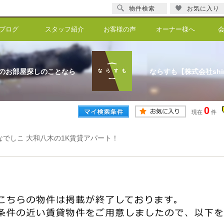
物件検索
お気に入り
ブログ
スタッフ紹介
お客様の声
オーナー様へ
のお部屋探しのことなら
ならすも【株式会社shi
0
現在
件
なでしこ 大和八木の1K賃貸アパート！