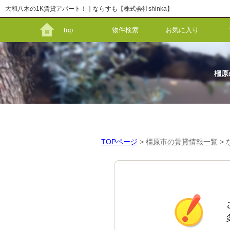
大和八木の1K賃貸アパート！｜ならすも【株式会社shinka】
top
物件検索
お気に入り
橿原
TOPページ
>
橿原市の賃貸情報一覧
>