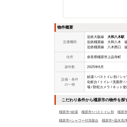
物件概要
近鉄大阪線
大和八木駅
交通機関
近鉄橿原線 大和八木 徒
近鉄橿原線 八木西口 徒
住所
奈良県橿原市上品寺町
築年数
2025年6月
給湯 / バストイレ別 / シャ
設備・条件
化粧台 / トイレ / 洗面所 
の一例
場 / 防犯カメラ / ネット使
こだわり条件から橿原市の物件を探
橿原市+給湯
橿原市+バストイレ別
橿原
橿原市+シャワー付洗面台
橿原市+温水洗