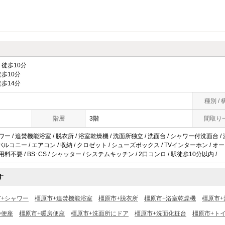
徒歩10分
歩10分
歩14分
種別 / 
階層
3階
間取り
ワー / 追焚機能浴室 / 脱衣所 / 浴室乾燥機 / 洗面所独立 / 洗面台 / シャワー付洗面台 /
/ バルコニー / エアコン / 収納 / クロゼット / シューズボックス / TVインターホン / 
用料不要 / BS･CS / シャッター / システムキッチン / 2口コンロ / 駅徒歩10分以内 /
す
市+シャワー
橿原市+追焚機能浴室
橿原市+脱衣所
橿原市+浴室乾燥機
橿原市+
浄便座
橿原市+暖房便座
橿原市+洗面所にドア
橿原市+洗面化粧台
橿原市+ト