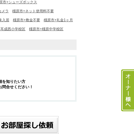
原市+シューズボックス
カメラ
橿原市+ネット使用料不要
未入居
橿原市+敷金不要
橿原市+礼金1ヶ月
+耳成西小学校区
橿原市+橿原中学校区
細を知りたい方
お問合せください！