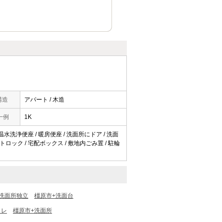
構造
アパート / 木造
一例
1K
 温水洗浄便座 / 暖房便座 / 洗面所にドア / 洗面
オートロック / 宅配ボックス / 敷地内ごみ置 / 駐輪
洗面所独立
橿原市+洗面台
イレ
橿原市+洗面所