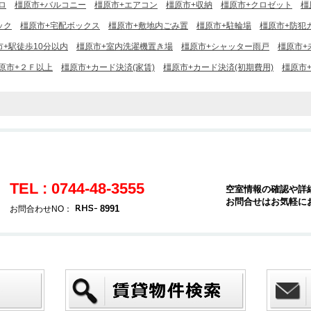
ロ
橿原市+バルコニー
橿原市+エアコン
橿原市+収納
橿原市+クロゼット
橿
ック
橿原市+宅配ボックス
橿原市+敷地内ごみ置
橿原市+駐輪場
橿原市+防犯
市+駅徒歩10分以内
橿原市+室内洗濯機置き場
橿原市+シャッター雨戸
橿原市+
原市+２Ｆ以上
橿原市+カード決済(家賃)
橿原市+カード決済(初期費用)
橿原市
TEL : 0744-48-3555
空室情報の確認や詳
お問合せはお気軽に
8991
お問合わせNO：