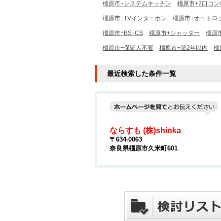
橿原市+システムキッチン
橿原市+2口コン
橿原市+TVインターホン
橿原市+オートロ
橿原市+BS･CS
橿原市+シャッター
橿原
橿原市+保証人不要
橿原市+築2年以内
橿
最近検索した条件一覧
ならすも (株)shinka
〒634-0063
奈良県橿原市久米町601