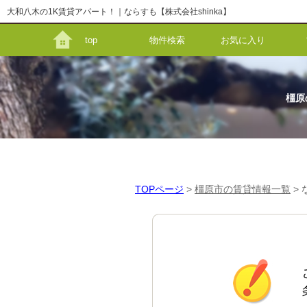
大和八木の1K賃貸アパート！｜ならすも【株式会社shinka】
top
物件検索
お気に入り
橿原
TOPページ
>
橿原市の賃貸情報一覧
>