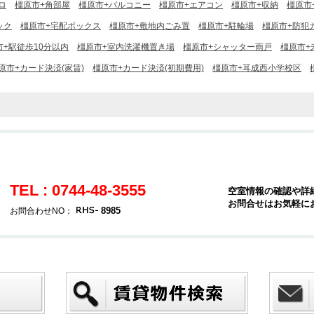
ロ
橿原市+角部屋
橿原市+バルコニー
橿原市+エアコン
橿原市+収納
橿原市
ック
橿原市+宅配ボックス
橿原市+敷地内ごみ置
橿原市+駐輪場
橿原市+防犯
市+駅徒歩10分以内
橿原市+室内洗濯機置き場
橿原市+シャッター雨戸
橿原市+
原市+カード決済(家賃)
橿原市+カード決済(初期費用)
橿原市+耳成西小学校区
TEL : 0744-48-3555
空室情報の確認や詳
お問合せはお気軽に
8985
お問合わせNO：