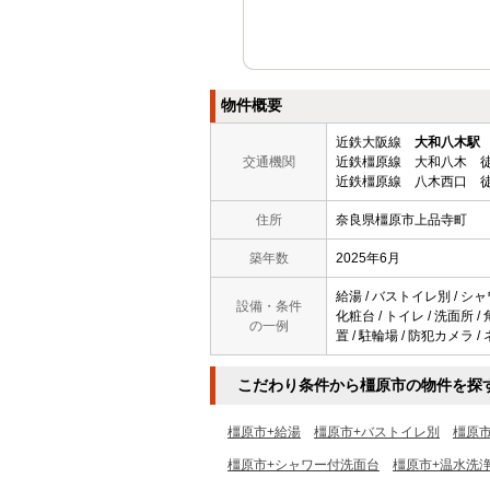
物件概要
近鉄大阪線
大和八木駅
交通機関
近鉄橿原線 大和八木 徒
近鉄橿原線 八木西口 徒
住所
奈良県橿原市上品寺町
築年数
2025年6月
給湯 / バストイレ別 / シャ
設備・条件
化粧台 / トイレ / 洗面所 
の一例
置 / 駐輪場 / 防犯カメラ 
こだわり条件から橿原市の物件を探
橿原市+給湯
橿原市+バストイレ別
橿原
橿原市+シャワー付洗面台
橿原市+温水洗