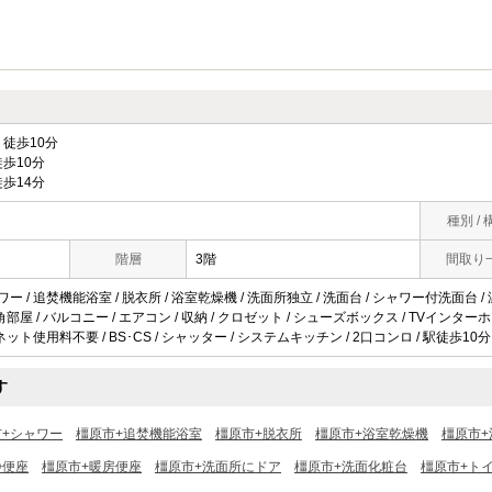
徒歩10分
歩10分
歩14分
種別 / 
階層
3階
間取り
ワー / 追焚機能浴室 / 脱衣所 / 浴室乾燥機 / 洗面所独立 / 洗面台 / シャワー付洗面台 /
/ 角部屋 / バルコニー / エアコン / 収納 / クロゼット / シューズボックス / TVインタ
/ ネット使用料不要 / BS･CS / シャッター / システムキッチン / 2口コンロ / 駅徒歩10分
す
市+シャワー
橿原市+追焚機能浴室
橿原市+脱衣所
橿原市+浴室乾燥機
橿原市+
浄便座
橿原市+暖房便座
橿原市+洗面所にドア
橿原市+洗面化粧台
橿原市+ト