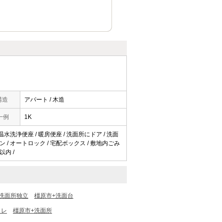
構造
アパート / 木造
一例
1K
 温水洗浄便座 / 暖房便座 / 洗面所にドア / 洗面
ーホン / オートロック / 宅配ボックス / 敷地内ごみ
以内 /
洗面所独立
橿原市+洗面台
イレ
橿原市+洗面所