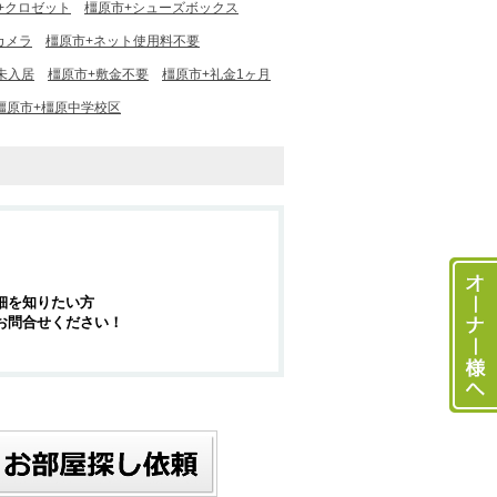
+クロゼット
橿原市+シューズボックス
カメラ
橿原市+ネット使用料不要
未入居
橿原市+敷金不要
橿原市+礼金1ヶ月
橿原市+橿原中学校区
細を知りたい方
お問合せください！