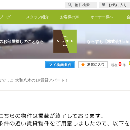
物件検索
お気に入り
ブログ
スタッフ紹介
お客様の声
オーナー様へ
のお部屋探しのことなら
ならすも【株式会社shi
0
現在
件
なでしこ 大和八木の1K賃貸アパート！