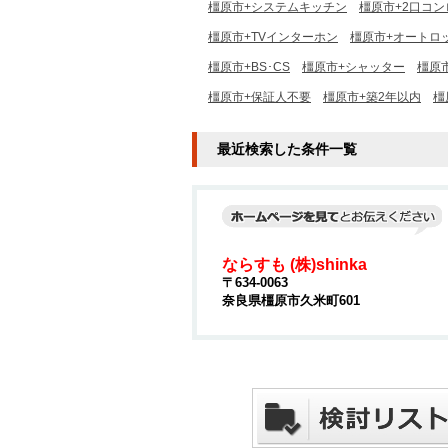
橿原市+システムキッチン
橿原市+2口コン
橿原市+TVインターホン
橿原市+オートロ
橿原市+BS･CS
橿原市+シャッター
橿原
橿原市+保証人不要
橿原市+築2年以内
橿
最近検索した条件一覧
ならすも (株)shinka
〒634-0063
奈良県橿原市久米町601