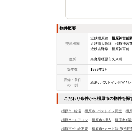
物件概要
近鉄橿原線
橿原神宮前
交通機関
近鉄南大阪線 橿原神宮前
近鉄吉野線 橿原神宮前 
住所
奈良県橿原市久米町
築年数
1989年1月
設備・条件
給湯 / バストイレ同室 / シ
の一例
こだわり条件から橿原市の物件を探
橿原市+給湯
橿原市+バストイレ同室
橿
橿原市+エアコン
橿原市+押入
橿原市+陽
橿原市+礼金不要
橿原市+カード決済(初期