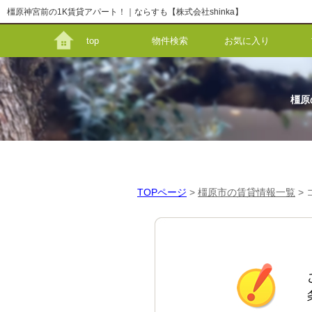
橿原神宮前の1K賃貸アパート！｜ならすも【株式会社shinka】
top
物件検索
お気に入り
橿原
TOPページ
>
橿原市の賃貸情報一覧
>