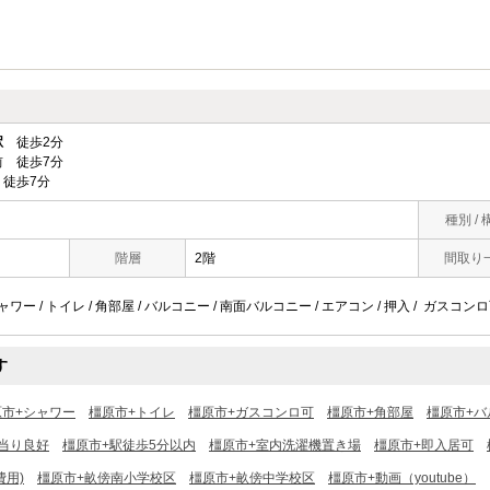
駅
徒歩2分
 徒歩7分
徒歩7分
種別 / 
階層
2階
間取り
ャワー / トイレ / 角部屋 / バルコニー / 南面バルコニー / エアコン / 押入 / ガスコンロ
す
原市+シャワー
橿原市+トイレ
橿原市+ガスコンロ可
橿原市+角部屋
橿原市+バ
当り良好
橿原市+駅徒歩5分以内
橿原市+室内洗濯機置き場
橿原市+即入居可
費用)
橿原市+畝傍南小学校区
橿原市+畝傍中学校区
橿原市+動画（youtube）