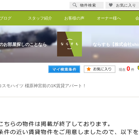
物件検索
お気に入り
ブログ
スタッフ紹介
お客様の声
オーナー様へ
のお部屋探しのことなら
ならすも【株式会社shi
0
現在
件
コスモハイツ 橿原神宮前の1K賃貸アパート！