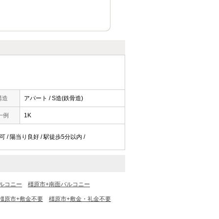
構造
アパート / S造(鉄骨造)
一例
1K
可 / 陽当り良好 / 駅徒歩5分以内 /
ルコニー
橿原市+南面バルコニー
橿原市+敷金不要
橿原市+敷金・礼金不要