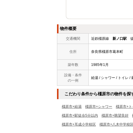
物件概要
交通機関
近鉄橿原線
新ノ口駅
徒
住所
奈良県橿原市葛本町
築年数
1985年1月
設備・条件
給湯 / シャワー / トイレ /
の一例
こだわり条件から橿原市の物件を探
橿原市+給湯
橿原市+シャワー
橿原市+ト
橿原市+駅徒歩5分以内
橿原市+眺望良好
橿原市+耳成小学校区
橿原市+八木中学校