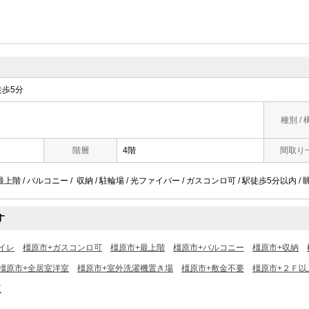
歩5分
種別 / 
階層
4階
間取り
 最上階 / バルコニー / 収納 / 駐輪場 / 光ファイバー / ガスコンロ可 / 駅徒歩5分以内 / 
す
イレ
橿原市+ガスコンロ可
橿原市+最上階
橿原市+バルコニー
橿原市+収納
橿原市+全居室洋室
橿原市+室外洗濯機置き場
橿原市+敷金不要
橿原市+２Ｆ以
区