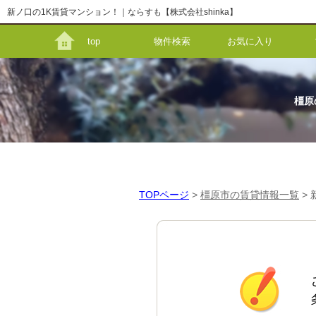
新ノ口の1K賃貸マンション！｜ならすも【株式会社shinka】
top
物件検索
お気に入り
橿原
TOPページ
>
橿原市の賃貸情報一覧
>