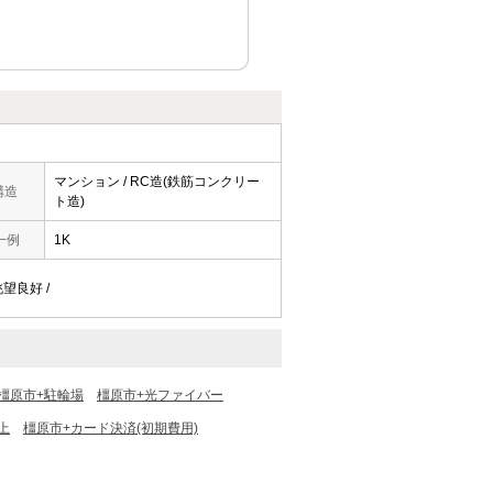
マンション / RC造(鉄筋コンクリー
構造
ト造)
一例
1K
眺望良好 /
橿原市+駐輪場
橿原市+光ファイバー
上
橿原市+カード決済(初期費用)