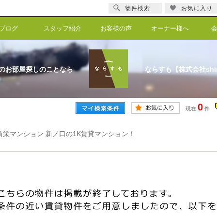
物件検索
お気に入り
ブログ
スタッフ紹介
お客様の声
オーナー様へ
のお部屋探しのことなら
ならすも【株式会社shi
0
現在
件
新栄マンション 新ノ口の1K賃貸マンション！