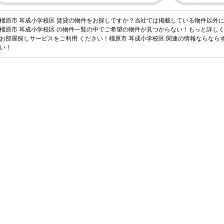
橿原市 耳成小学校区 賃貸の物件をお探しですか？当社では掲載している物件以外
橿原市 耳成小学校区 の物件一覧の中でご希望の物件が見つからない！もっと詳し
お部屋探しサービスをご利用 ください！橿原市 耳成小学校区 関連の情報ならならすも
い！