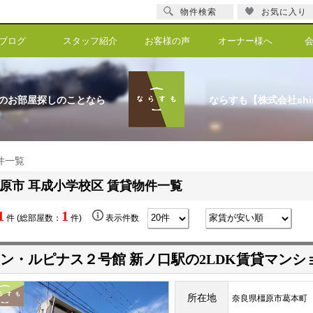
物件検索
お気に入り
ブログ
スタッフ紹介
お客様の声
オーナー様へ
のお部屋探しのことなら
ならすも【株式会社shi
件一覧
原市 耳成小学校区 賃貸物件一覧
1
1
件 (総部屋数：
件)
表示件数
ン・ルピナス２号館 新ノ口駅の2LDK賃貸マンシ
所在地
奈良県橿原市葛本町