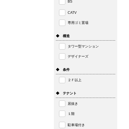
BS
CATV
専用ゴミ置場
◆ 構造
タワー型マンション
デザイナーズ
◆ 条件
２Ｆ以上
◆ テナント
居抜き
１階
駐車場付き