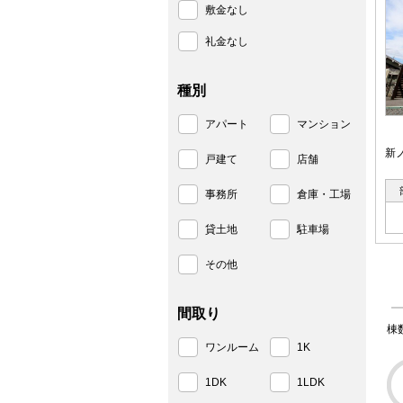
敷金なし
礼金なし
種別
アパート
マンション
新
戸建て
店舗
事務所
倉庫・工場
貸土地
駐車場
その他
間取り
棟
ワンルーム
1K
1DK
1LDK