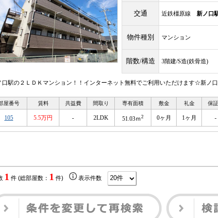
交通
近鉄橿原線
新ノ口
物件種別
マンション
階数/構造
3階建/S造(鉄骨造)
ノ口駅の２ＬＤＫマンション！！インターネット無料でご利用いただけます☆新ノ口
部屋番号
賃料
共益費
間取り
専有面積
敷金
礼金
保
2
105
5.5万円
-
2LDK
0ヶ月
1ヶ月
-
51.03ｍ
1
1
数
件 (総部屋数：
件)
表示件数