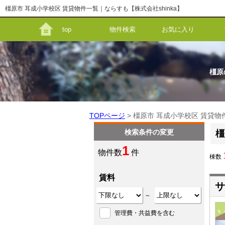
橿原市 耳成小学校区 賃貸物件一覧｜ならすも【株式会社shinka】
top
物件検索
お気に入り
橿原
TOPページ
> 橿原市 耳成小学校区 賃貸物
検索条件の変更
橿
1
物件数
件
棟数
賃料
サ
～
管理費・共益費を含む