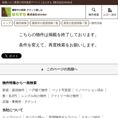
松島ハイツ真菅の2DK賃貸アパート | ならすも【株式会社shinka】
物件検索
お店へ連絡
トップ
>
物件検索
>
橿原市の賃貸情報一覧
>
真菅の賃貸情報一覧
> 物件詳細
こちらの物件は掲載を終了しております。
条件を変えて、再度検索をお願いします。
このページの先頭へ
物件特集から一発検索
新築・築浅物件
一戸建て物件
ペット可賃貸
リノベーション済み
敷・礼0円
シングル向け物件
ファミリー向け物件
店舗・事務所・テナント
当社について
トップページ
オーナー様へ
管理物件ギャラリー
スタッフ紹介