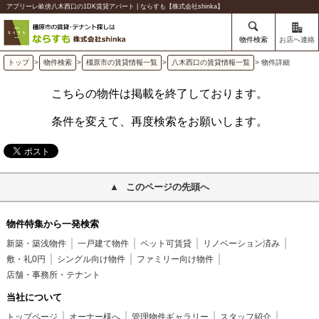
アプリーレ畝傍八木西口の1DK賃貸アパート | ならすも【株式会社shinka】
物件検索
お店へ連絡
トップ
>
物件検索
>
橿原市の賃貸情報一覧
>
八木西口の賃貸情報一覧
> 物件詳細
こちらの物件は掲載を終了しております。
条件を変えて、再度検索をお願いします。
このページの先頭へ
物件特集から一発検索
新築・築浅物件
一戸建て物件
ペット可賃貸
リノベーション済み
敷・礼0円
シングル向け物件
ファミリー向け物件
店舗・事務所・テナント
当社について
トップページ
オーナー様へ
管理物件ギャラリー
スタッフ紹介