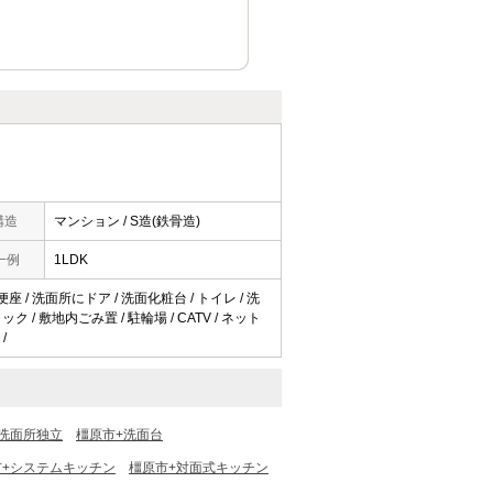
構造
マンション / S造(鉄骨造)
一例
1LDK
便座 / 洗面所にドア / 洗面化粧台 / トイレ / 洗
ク / 敷地内ごみ置 / 駐輪場 / CATV / ネット
/
洗面所独立
橿原市+洗面台
市+システムキッチン
橿原市+対面式キッチン