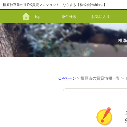
橿原神宮前の1LDK賃貸マンション！｜ならすも【株式会社shinka】
top
物件検索
お気に入り
橿原
TOPページ
>
橿原市の賃貸情報一覧
>