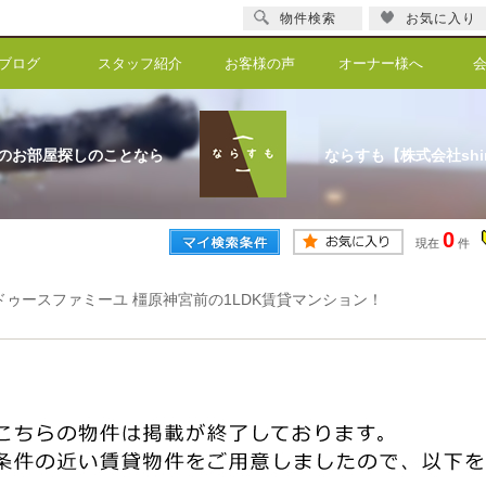
物件検索
お気に入り
ブログ
スタッフ紹介
お客様の声
オーナー様へ
のお部屋探しのことなら
ならすも【株式会社shi
0
現在
件
ドゥースファミーユ 橿原神宮前の1LDK賃貸マンション！