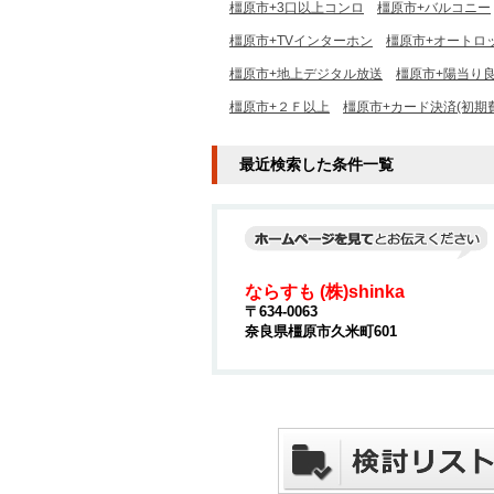
橿原市+3口以上コンロ
橿原市+バルコニー
橿原市+TVインターホン
橿原市+オートロ
橿原市+地上デジタル放送
橿原市+陽当り
橿原市+２Ｆ以上
橿原市+カード決済(初期
最近検索した条件一覧
ならすも (株)shinka
〒634-0063
奈良県橿原市久米町601