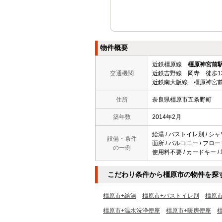
物件概要
近鉄橿原線
橿原神宮前
交通機関
近鉄吉野線 岡寺 徒歩1
近鉄南大阪線 橿原神宮前
住所
奈良県橿原市五条野町
築年数
2014年2月
給湯 / バストイレ別 / シャ
設備・条件
面所 / バルコニー / フロー
の一例
使用料不要 / カードキー /
こだわり条件から橿原市の物件を探
橿原市+給湯
橿原市+バストイレ別
橿原
橿原市+温水洗浄便座
橿原市+暖房便座