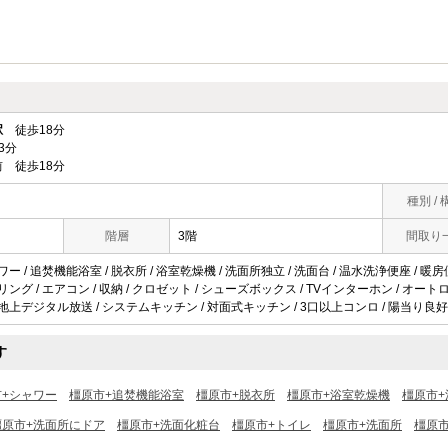
駅
徒歩18分
3分
 徒歩18分
種別 / 
階層
3階
間取り
ワー / 追焚機能浴室 / 脱衣所 / 浴室乾燥機 / 洗面所独立 / 洗面台 / 温水洗浄便座 / 暖房
リング / エアコン / 収納 / クロゼット / シューズボックス / TVインターホン / オートロッ
 地上デジタル放送 / システムキッチン / 対面式キッチン / 3口以上コンロ / 陽当り良好 
す
市+シャワー
橿原市+追焚機能浴室
橿原市+脱衣所
橿原市+浴室乾燥機
橿原市+
橿原市+洗面所にドア
橿原市+洗面化粧台
橿原市+トイレ
橿原市+洗面所
橿原