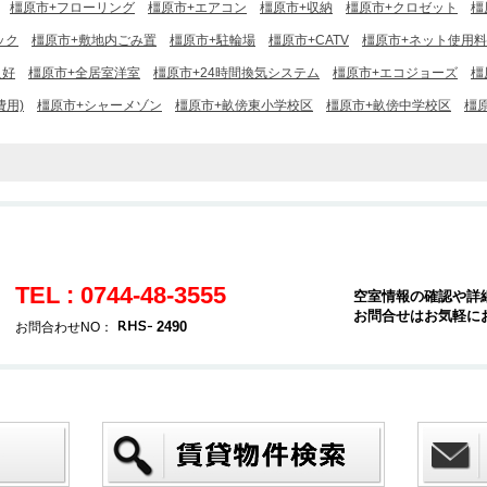
橿原市+フローリング
橿原市+エアコン
橿原市+収納
橿原市+クロゼット
橿
ック
橿原市+敷地内ごみ置
橿原市+駐輪場
橿原市+CATV
橿原市+ネット使用
良好
橿原市+全居室洋室
橿原市+24時間換気システム
橿原市+エコジョーズ
橿
費用)
橿原市+シャーメゾン
橿原市+畝傍東小学校区
橿原市+畝傍中学校区
橿原
TEL : 0744-48-3555
空室情報の確認や詳
お問合せはお気軽に
2490
お問合わせNO：