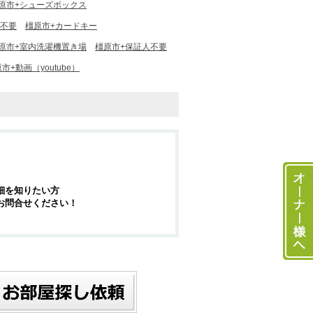
原市+シューズボックス
料不要
橿原市+カードキー
原市+室内洗濯機置き場
橿原市+保証人不要
市+動画（youtube）
細を知りたい方
お問合せください！