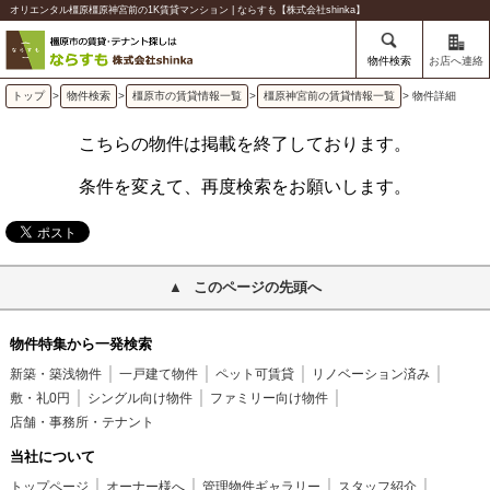
オリエンタル橿原橿原神宮前の1K賃貸マンション | ならすも【株式会社shinka】
物件検索
お店へ連絡
トップ
>
物件検索
>
橿原市の賃貸情報一覧
>
橿原神宮前の賃貸情報一覧
> 物件詳細
こちらの物件は掲載を終了しております。
条件を変えて、再度検索をお願いします。
このページの先頭へ
物件特集から一発検索
新築・築浅物件
一戸建て物件
ペット可賃貸
リノベーション済み
敷・礼0円
シングル向け物件
ファミリー向け物件
店舗・事務所・テナント
当社について
トップページ
オーナー様へ
管理物件ギャラリー
スタッフ紹介