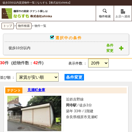
徒歩10分以内賃貸物件一覧 | ならすも【株式会社shinka】
物件検索
お店へ連絡
トップ
>
物件検索
> 物件一覧
選択中の条件
条件
徒歩10分以内
変更
30
件 (総物件数：
42
件)
表示件数 ：
条件変更
並び順 ：
見瀬町倉庫
テナント
近鉄吉野線
岡寺駅
/ 徒歩3分
築年 33年 / 1階建
奈良県橿原市見瀬町