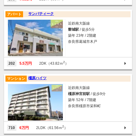
サンバティーク
アパート
近鉄南大阪線
磐城駅
/ 徒歩5分
築年 23年 / 2階建
奈良県葛城市木戸
2
202
5.5万円
2DK（43.82ｍ
）
橿原ハイツ
マンション
近鉄南大阪線
橿原神宮前駅
/ 徒歩9分
築年 52年 / 7階建
奈良県橿原市栄和町
2
710
6万円
2LDK（61.56ｍ
）