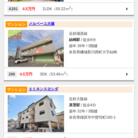
2
A201
4.5万円
2LDK（50.22ｍ
）
メルベーユ大塚
マンション
近鉄橿原線
結崎駅
/ 徒歩6分
築年 36年 / 3階建
奈良県磯城郡川西町大字結崎
2
206
4.5万円
3DK（53.46ｍ
）
エミネンスヨシダ
マンション
近鉄大阪線
真菅駅
/ 徒歩4分
築年 32年 / 3階建
奈良県橿原市中曽司町180-1