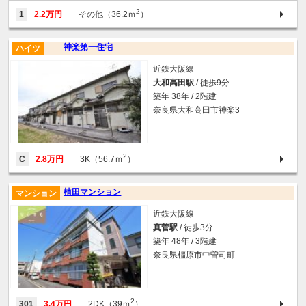
2
1
2.2万円
その他（36.2ｍ
）
神楽第一住宅
ハイツ
近鉄大阪線
大和高田駅
/ 徒歩9分
築年 38年 / 2階建
奈良県大和高田市神楽3
2
C
2.8万円
3K（56.7ｍ
）
植田マンション
マンション
近鉄大阪線
真菅駅
/ 徒歩3分
築年 48年 / 3階建
奈良県橿原市中曽司町
2
301
3.4万円
2DK（39ｍ
）