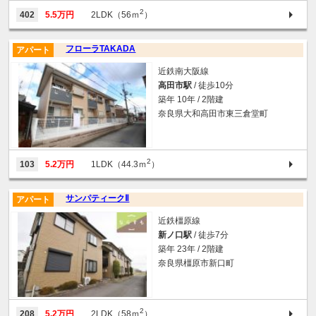
2
402
5.5万円
2LDK（56ｍ
）
フローラTAKADA
アパート
近鉄南大阪線
高田市駅
/ 徒歩10分
築年 10年 / 2階建
奈良県大和高田市東三倉堂町
2
103
5.2万円
1LDK（44.3ｍ
）
サンパティークⅡ
アパート
近鉄橿原線
新ノ口駅
/ 徒歩7分
築年 23年 / 2階建
奈良県橿原市新口町
2
208
5.2万円
2LDK（58ｍ
）