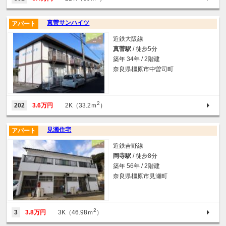
真菅サンハイツ
アパート
近鉄大阪線
真菅駅
/ 徒歩5分
築年 34年 / 2階建
奈良県橿原市中曽司町
2
202
3.6万円
2K（33.2ｍ
）
見瀬住宅
アパート
近鉄吉野線
岡寺駅
/ 徒歩8分
築年 56年 / 2階建
奈良県橿原市見瀬町
2
3
3.8万円
3K（46.98ｍ
）