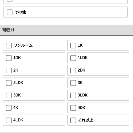
その他
間取り
1K
ワンルーム
1LDK
1DK
2DK
2K
3K
2LDK
3LDK
3DK
4DK
4K
それ以上
4LDK