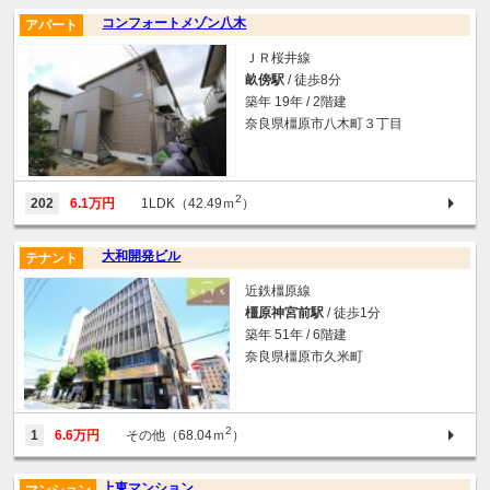
コンフォートメゾン八木
アパート
ＪＲ桜井線
畝傍駅
/ 徒歩8分
築年 19年 / 2階建
奈良県橿原市八木町３丁目
2
202
6.1万円
1LDK（42.49ｍ
）
大和開発ビル
テナント
近鉄橿原線
橿原神宮前駅
/ 徒歩1分
築年 51年 / 6階建
奈良県橿原市久米町
2
1
6.6万円
その他（68.04ｍ
）
上東マンション
マンション