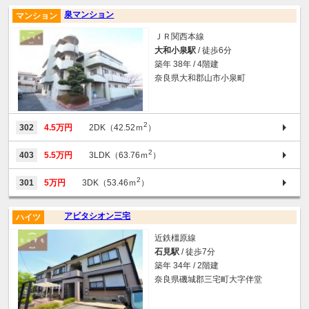
泉マンション
マンション
ＪＲ関西本線
大和小泉駅
/ 徒歩6分
築年 38年 / 4階建
奈良県大和郡山市小泉町
2
302
4.5万円
2DK（42.52ｍ
）
2
403
5.5万円
3LDK（63.76ｍ
）
2
301
5万円
3DK（53.46ｍ
）
アビタシオン三宅
ハイツ
近鉄橿原線
石見駅
/ 徒歩7分
築年 34年 / 2階建
奈良県磯城郡三宅町大字伴堂