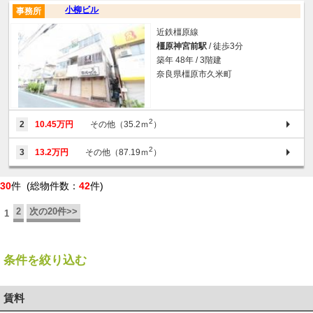
小柳ビル
事務所
近鉄橿原線
橿原神宮前駅
/ 徒歩3分
築年 48年 / 3階建
奈良県橿原市久米町
2
2
10.45万円
その他（35.2ｍ
）
2
3
13.2万円
その他（87.19ｍ
）
30
件 (総物件数：
42
件)
2
次の20件>>
1
条件を絞り込む
賃料