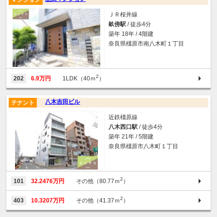
ＪＲ桜井線
畝傍駅
/ 徒歩4分
築年 18年 / 4階建
奈良県橿原市南八木町１丁目
2
202
6.9万円
1LDK（40ｍ
）
八木吉田ビル
テナント
近鉄橿原線
八木西口駅
/ 徒歩4分
築年 21年 / 5階建
奈良県橿原市八木町１丁目
2
101
32.2476万円
その他（80.77ｍ
）
2
403
10.3207万円
その他（41.37ｍ
）