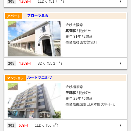
2
305
4.8万円
1LDK（51.7ｍ
）
フローラ真菅
アパート
近鉄大阪線
真菅駅
/ 徒歩4分
築年 31年 / 2階建
奈良県橿原市曽我町
2
205
4.8万円
3DK（55.2ｍ
）
ルートツエルヴ
マンション
近鉄橿原線
笠縫駅
/ 徒歩7分
築年 29年 / 6階建
奈良県磯城郡田原本町大字千代
2
301
5万円
1LDK（56ｍ
）