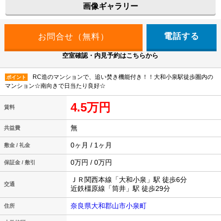
画像ギャラリー
電話する
空室確認・内見予約はこちらから
RC造のマンションで、追い焚き機能付き！！大和小泉駅徒歩圏内の
ポイント
マンション☆南向きで日当たり良好☆
4.5万円
賃料
無
共益費
0ヶ月 / 1ヶ月
敷金 / 礼金
0万円 / 0万円
保証金 / 敷引
ＪＲ関西本線「大和小泉」駅 徒歩6分
交通
近鉄橿原線「筒井」駅 徒歩29分
奈良県大和郡山市小泉町
住所