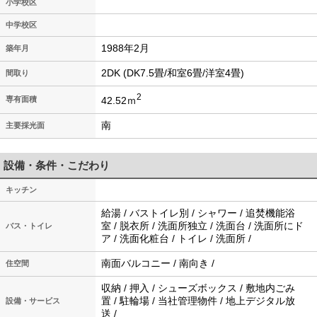
小学校区
中学校区
1988年2月
築年月
2DK (DK7.5畳/和室6畳/洋室4畳)
間取り
2
42.52ｍ
専有面積
南
主要採光面
設備・条件・こだわり
キッチン
給湯 / バストイレ別 / シャワー / 追焚機能浴
室 / 脱衣所 / 洗面所独立 / 洗面台 / 洗面所にド
バス・トイレ
ア / 洗面化粧台 / トイレ / 洗面所 /
南面バルコニー / 南向き /
住空間
収納 / 押入 / シューズボックス / 敷地内ごみ
置 / 駐輪場 / 当社管理物件 / 地上デジタル放
設備・サービス
送 /