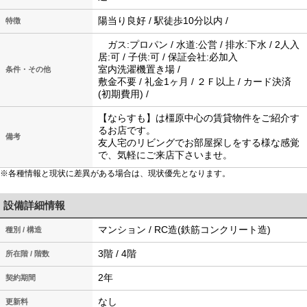
陽当り良好 / 駅徒歩10分以内 /
特徴
ガス:プロパン / 水道:公営 / 排水:下水 / 2人入
居:可 / 子供:可 / 保証会社:必加入
室内洗濯機置き場 /
条件・その他
敷金不要 / 礼金1ヶ月 / ２Ｆ以上 / カード決済
(初期費用) /
【ならすも】は橿原中心の賃貸物件をご紹介す
るお店です。
備考
友人宅のリビングでお部屋探しをする様な感覚
で、気軽にご来店下さいませ。
※各種情報と現状に差異がある場合は、現状優先となります。
設備詳細情報
マンション / RC造(鉄筋コンクリート造)
種別 / 構造
3階 / 4階
所在階 / 階数
2年
契約期間
なし
更新料