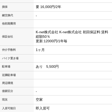
要 16,000円/2年
損保
-
鍵交換代
他初期費用
K-net株式会社 K-net株式会社 初回保証料:賃料
総額50％
保証会社
更新:12000円/1年毎
1ヶ月
仲介手数料
バイク置き場
あり 5,500円
駐車場
近隣駐車場
周辺環境
-
借家区分
空家
現況
即入居可
入居可能日