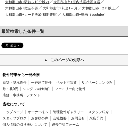
大和郡山市+駅徒歩10分以内
大和郡山市+室内洗濯機置き場
大和郡山市+敷金不要
大和郡山市+礼金1ヶ月
大和郡山市+２Ｆ以上
大和郡山市+カード決済(初期費用)
大和郡山市+動画（youtube）
最近検索した条件一覧
このページの先頭へ
物件特集から一発検索
新築・築浅物件
一戸建て物件
ペット可賃貸
リノベーション済み
敷・礼0円
シングル向け物件
ファミリー向け物件
店舗・事務所・テナント
当社について
トップページ
オーナー様へ
管理物件ギャラリー
スタッフ紹介
スタッフブログ
お客様の声
会社概要
お問合せ
来店予約
個人情報の取り扱いについて
退去申請フォーム