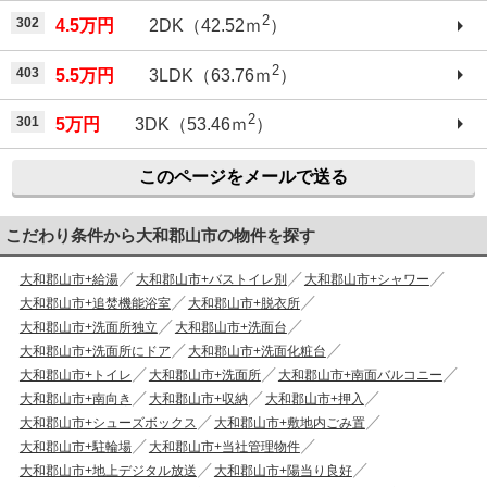
2
302
4.5万円
2DK（42.52ｍ
）
2
403
5.5万円
3LDK（63.76ｍ
）
2
301
5万円
3DK（53.46ｍ
）
このページをメールで送る
こだわり条件から大和郡山市の物件を探す
大和郡山市+給湯
大和郡山市+バストイレ別
大和郡山市+シャワー
大和郡山市+追焚機能浴室
大和郡山市+脱衣所
大和郡山市+洗面所独立
大和郡山市+洗面台
大和郡山市+洗面所にドア
大和郡山市+洗面化粧台
大和郡山市+トイレ
大和郡山市+洗面所
大和郡山市+南面バルコニー
大和郡山市+南向き
大和郡山市+収納
大和郡山市+押入
大和郡山市+シューズボックス
大和郡山市+敷地内ごみ置
大和郡山市+駐輪場
大和郡山市+当社管理物件
大和郡山市+地上デジタル放送
大和郡山市+陽当り良好