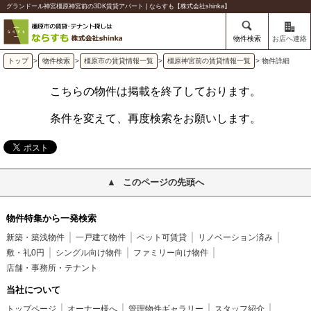
グランドール神宮橿原神宮前の3DK賃貸アパート | ならすも【株式会社shinka】
物件検索
お店へ連絡
トップ
>
物件検索
>
橿原市の賃貸情報一覧
>
橿原神宮前の賃貸情報一覧
> 物件詳細
こちらの物件は掲載を終了しております。
条件を変えて、再度検索をお願いします。
このページの先頭へ
物件特集から一発検索
新築・築浅物件
一戸建て物件
ペット可賃貸
リノベーション済み
敷・礼0円
シングル向け物件
ファミリー向け物件
店舗・事務所・テナント
当社について
トップページ
オーナー様へ
管理物件ギャラリー
スタッフ紹介