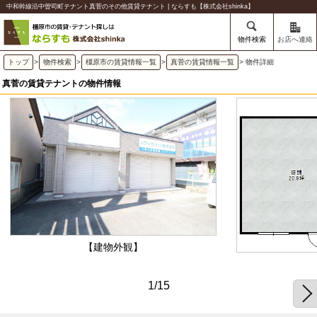
中和幹線沿中曽司町テナント真菅のその他賃貸テナント | ならすも【株式会社shinka】
物件検索
お店へ連絡
トップ
>
物件検索
>
橿原市の賃貸情報一覧
>
真菅の賃貸情報一覧
> 物件詳細
真菅の賃貸テナントの物件情報
【建物外観】
1/15