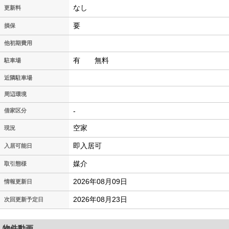
なし
更新料
要
損保
他初期費用
有 無料
駐車場
近隣駐車場
周辺環境
-
借家区分
空家
現況
即入居可
入居可能日
媒介
取引態様
2026年08月09日
情報更新日
2026年08月23日
次回更新予定日
物件動画