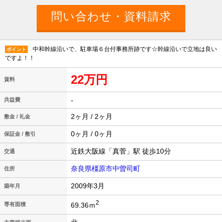
中和幹線沿いで、駐車場６台付事務所跡です☆幹線沿いで立地は良い
ポイント
ですよ！！
22万円
賃料
-
共益費
2ヶ月 / 2ヶ月
敷金 / 礼金
0ヶ月 / 0ヶ月
保証金 / 敷引
近鉄大阪線「真菅」駅 徒歩10分
交通
奈良県橿原市中曽司町
住所
2009年3月
築年月
2
69.36ｍ
専有面積