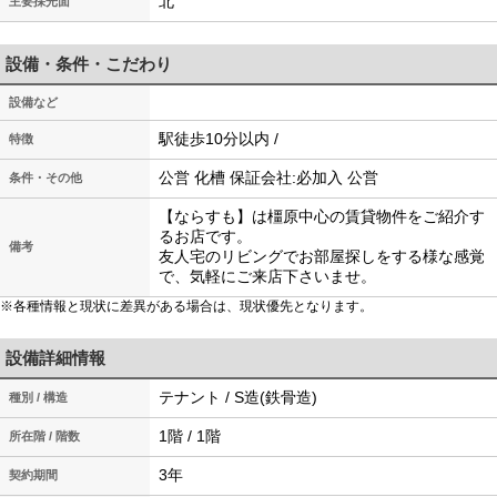
北
主要採光面
設備・条件・こだわり
設備など
駅徒歩10分以内 /
特徴
公営 化槽 保証会社:必加入 公営
条件・その他
【ならすも】は橿原中心の賃貸物件をご紹介す
るお店です。
備考
友人宅のリビングでお部屋探しをする様な感覚
で、気軽にご来店下さいませ。
※各種情報と現状に差異がある場合は、現状優先となります。
設備詳細情報
テナント / S造(鉄骨造)
種別 / 構造
1階 / 1階
所在階 / 階数
3年
契約期間