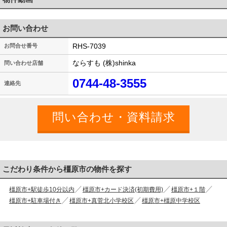
お問い合わせ
RHS-7039
お問合せ番号
ならすも (株)shinka
問い合わせ店舗
0744-48-3555
連絡先
こだわり条件から橿原市の物件を探す
橿原市+駅徒歩10分以内
橿原市+カード決済(初期費用)
橿原市+１階
橿原市+駐車場付き
橿原市+真菅北小学校区
橿原市+橿原中学校区