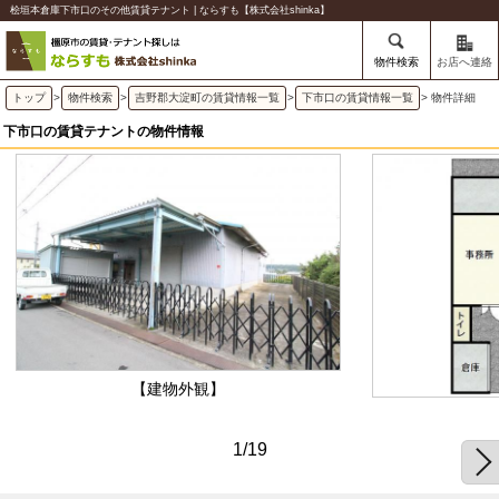
桧垣本倉庫下市口のその他賃貸テナント | ならすも【株式会社shinka】
物件検索
お店へ連絡
トップ
>
物件検索
>
吉野郡大淀町の賃貸情報一覧
>
下市口の賃貸情報一覧
> 物件詳細
下市口の賃貸テナントの物件情報
【建物外観】
1/19