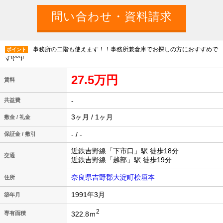
事務所の二階も使えます！！事務所兼倉庫でお探しの方におすすめで
ポイント
す!(^^)!
27.5万円
賃料
-
共益費
3ヶ月 / 1ヶ月
敷金 / 礼金
- / -
保証金 / 敷引
近鉄吉野線「下市口」駅 徒歩18分
交通
近鉄吉野線「越部」駅 徒歩19分
奈良県吉野郡大淀町桧垣本
住所
1991年3月
築年月
2
322.8ｍ
専有面積