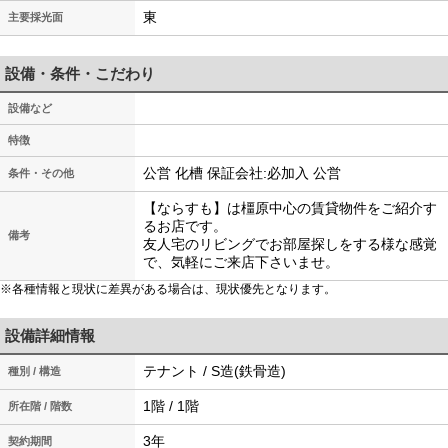
東
主要採光面
設備・条件・こだわり
設備など
特徴
公営 化槽 保証会社:必加入 公営
条件・その他
【ならすも】は橿原中心の賃貸物件をご紹介す
るお店です。
備考
友人宅のリビングでお部屋探しをする様な感覚
で、気軽にご来店下さいませ。
※各種情報と現状に差異がある場合は、現状優先となります。
設備詳細情報
テナント / S造(鉄骨造)
種別 / 構造
1階 / 1階
所在階 / 階数
3年
契約期間