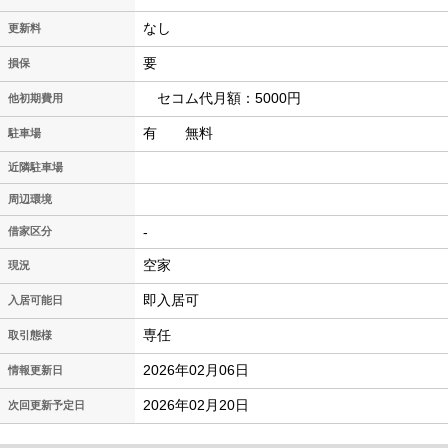
なし
更新料
要
損保
セコム代月額：5000円
他初期費用
有 無料
駐車場
近隣駐車場
周辺環境
-
借家区分
空家
現況
即入居可
入居可能日
専任
取引態様
2026年02月06日
情報更新日
2026年02月20日
次回更新予定日