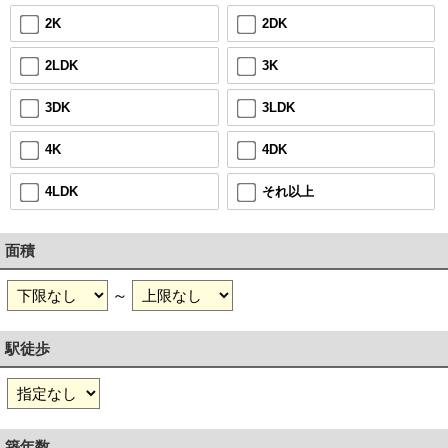
2DK
2K
3K
2LDK
3LDK
3DK
4DK
4K
それ以上
4LDK
面積
～
駅徒歩
築年数