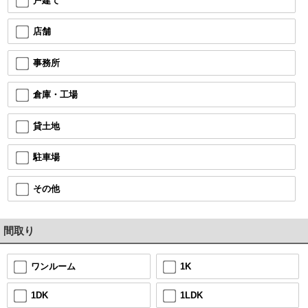
戸建て
店舗
事務所
倉庫・工場
貸土地
駐車場
その他
間取り
1K
ワンルーム
1LDK
1DK