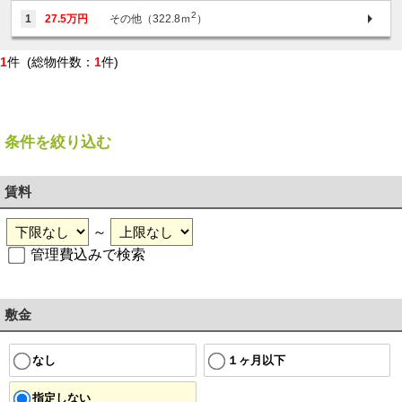
2
1
27.5万円
その他（322.8ｍ
）
1
件 (総物件数：
1
件)
条件を絞り込む
賃料
～
管理費込みで検索
敷金
１ヶ月以下
なし
指定しない