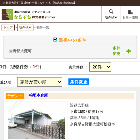
吉野郡大淀町 賃貸物件一覧 | ならすも【株式会社shinka】
物件検索
お店へ連絡
トップ
>
物件検索
> 物件一覧
選択中の条件
条件
吉野郡大淀町
変更
1
件 (総物件数：
1
件)
表示件数 ：
条件変更
並び順 ：
桧垣本倉庫
テナント
近鉄吉野線
下市口駅
/ 徒歩18分
築年 35年 / 1階建
奈良県吉野郡大淀町桧垣本