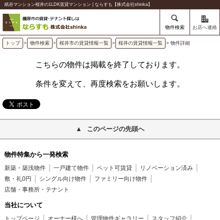
紙谷マンション桜井の1LDK賃貸マンション | ならすも【株式会社shinka】
物件検索
お店へ連絡
トップ
>
物件検索
>
桜井市の賃貸情報一覧
>
桜井の賃貸情報一覧
> 物件詳細
こちらの物件は掲載を終了しております。
条件を変えて、再度検索をお願いします。
このページの先頭へ
物件特集から一発検索
新築・築浅物件
一戸建て物件
ペット可賃貸
リノベーション済み
敷・礼0円
シングル向け物件
ファミリー向け物件
店舗・事務所・テナント
当社について
トップページ
オーナー様へ
管理物件ギャラリー
スタッフ紹介