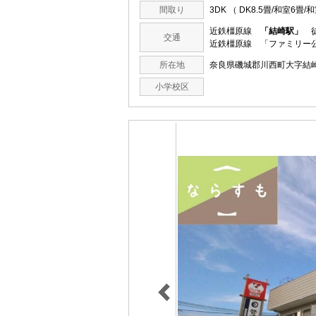
間取り
3DK （ DK8.5畳/和室6畳/
近鉄橿原線
「結崎駅」
徒
交通
近鉄橿原線 「ファミリー公
所在地
奈良県磯城郡川西町大字
小学校区