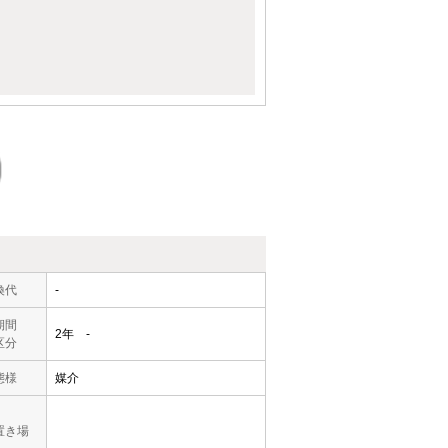
換代
-
期間
2年 -
区分
態様
媒介
置き場