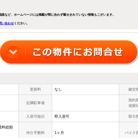
相談など、ホームページには掲載が間に合わず載せきれていない情報もございます。
問い合わせ
ください。
更新料
なし
鍵交
契約
近隣駐車場
借家
入居可能日
即入居可
取引
:賃料総額
仲介手数料
1ヶ月
バイク