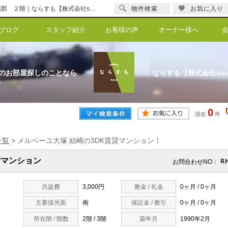
メルベーユ大塚 結崎の3DK賃貸マンション！結崎 ３DK 賃貸マンション 磯城郡 ２階｜ならすも【株式会社shinka】
物件検索
お気に入り
ブログ
スタッフ紹介
お客様の声
オーナー様へ
のお部屋探しのことなら
ならすも【株式会社shi
0
現在
件
一覧
>
メルベーユ大塚 結崎の3DK賃貸マンション！
貸マンション
お問合わせNO：
共益費
3,000円
敷金 / 礼金
0ヶ月 / 0ヶ月
主要採光面
南
保証金 / 敷引
0ヶ月 / 0ヶ月
所在階 / 階数
2階 / 3階
築年月
1990年2月