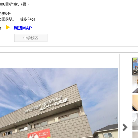
和室6畳/洋室5.7畳 ）
歩6分
園前駅」 徒歩24分
周辺MAP
結崎
中学校区