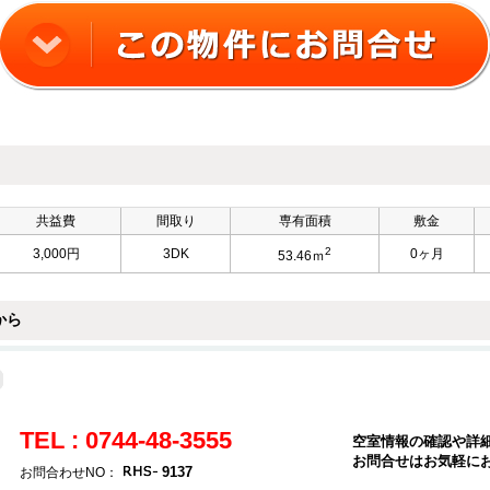
共益費
間取り
専有面積
敷金
2
3,000円
3DK
0ヶ月
53.46ｍ
から
TEL : 0744-48-3555
空室情報の確認や詳
お問合せはお気軽に
9137
お問合わせNO：