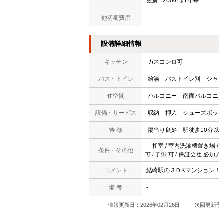
更新:12000円/1年毎
他初期費用
設備詳細情報
キッチン
ガスコンロ可
バス・トイレ
給湯
バストイレ別
シャ
住空間
バルコニー
南面バルコニ
設備・サービス
収納
押入
シューズボッ
特 徴
陽当り良好
駅徒歩10分
和室 / 室内洗濯機置き場 / 
条件・その他
可 / 子供:可 / 保証会社:必加
コメント
結崎駅の３ＤKマンション
備 考
-
情報更新日：2026年02月26日
次回更新予