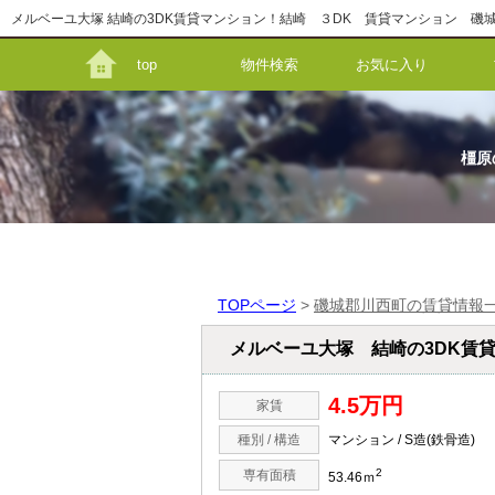
top
物件検索
お気に入り
橿原
TOPページ
>
磯城郡川西町の賃貸情報
メルベーユ大塚 結崎の3DK賃
4.5万円
家賃
種別 / 構造
マンション / S造(鉄骨造)
2
専有面積
53.46ｍ