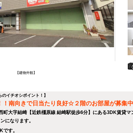
【建物外観】
らのイチオシポイント！】
！！南向きで日当たり良好☆２階のお部屋が募集
西町大字結崎【近鉄橿原線 結崎駅徒歩6分】にある3DK賃貸マ
ョンになります。
DKです。