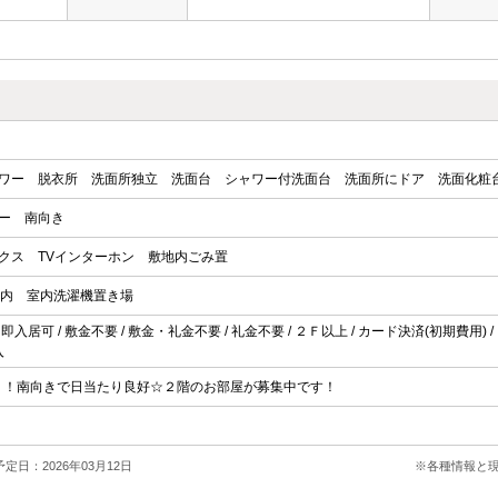
ワー
脱衣所
洗面所独立
洗面台
シャワー付洗面台
洗面所にドア
洗面化粧
ー
南向き
クス
TVインターホン
敷地内ごみ置
以内
室内洗濯機置き場
即入居可 / 敷金不要 / 敷金・礼金不要 / 礼金不要 / ２Ｆ以上 / カード決済(初期費用) / ガ
入
！！南向きで日当たり良好☆２階のお部屋が募集中です！
定日：2026年03月12日
※各種情報と