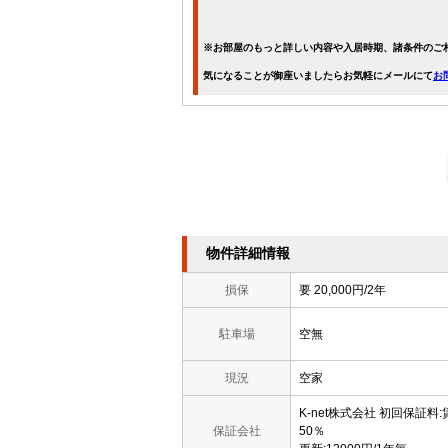
※お部屋のもっと詳しい内容や入居時期、諸条件のご
気になることが御座いましたらお気軽にメールにて
お
物件詳細情報
損保
要 20,000円/2年
駐車場
空無
現況
空家
K-net株式会社 初回保証料
保証会社
50％