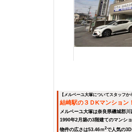
【メルベーユ大塚についてスタッフか
結崎駅の３ＤKマンション
メルベーユ大塚は奈良県磯城郡川
1990年2月築の3階建てのマンシ
2
物件の広さは53.46ｍ
で人気の3