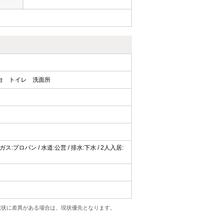
台
トイレ
洗面所
ス:プロパン / 水道:公営 / 排水:下水 / 2人入居:
現状に差異がある場合は、現状優先となります。