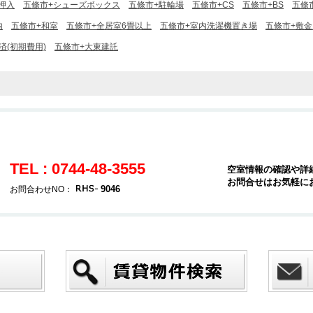
押入
五條市+シューズボックス
五條市+駐輪場
五條市+CS
五條市+BS
五條
内
五條市+和室
五條市+全居室6畳以上
五條市+室内洗濯機置き場
五條市+敷金
済(初期費用)
五條市+大東建託
TEL : 0744-48-3555
空室情報の確認や詳
お問合せはお気軽に
9046
お問合わせNO：