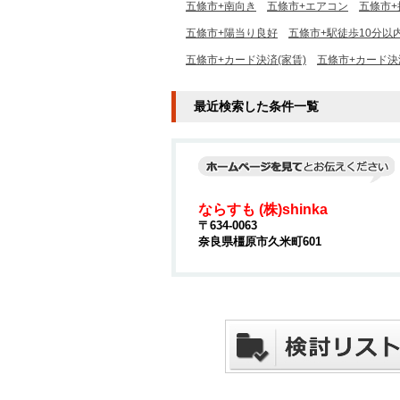
五條市+南向き
五條市+エアコン
五條市+
五條市+陽当り良好
五條市+駅徒歩10分以
五條市+カード決済(家賃)
五條市+カード決
最近検索した条件一覧
ならすも (株)shinka
〒634-0063
奈良県橿原市久米町601