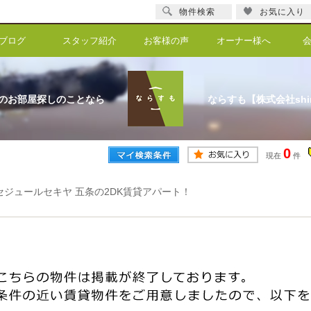
物件検索
お気に入り
ブログ
スタッフ紹介
お客様の声
オーナー様へ
のお部屋探しのことなら
ならすも【株式会社shi
0
現在
件
セジュールセキヤ 五条の2DK賃貸アパート！