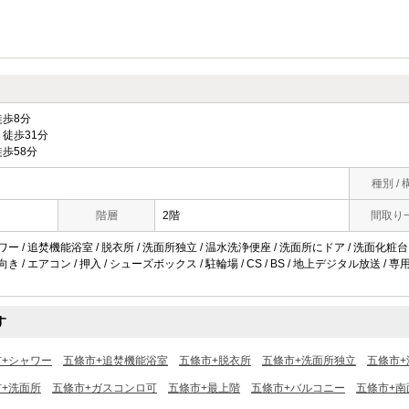
歩8分
徒歩31分
歩58分
種別 / 
階層
2階
間取り
ワー / 追焚機能浴室 / 脱衣所 / 洗面所独立 / 温水洗浄便座 / 洗面所にドア / 洗面化粧台 /
向き / エアコン / 押入 / シューズボックス / 駐輪場 / CS / BS / 地上デジタル放送 /
す
市+シャワー
五條市+追焚機能浴室
五條市+脱衣所
五條市+洗面所独立
五條市+
+洗面所
五條市+ガスコンロ可
五條市+最上階
五條市+バルコニー
五條市+南