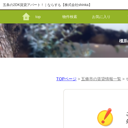
五条の2DK賃貸アパート！｜ならすも【株式会社shinka】
top
物件検索
お気に入り
橿原
TOPページ
>
五條市の賃貸情報一覧
>