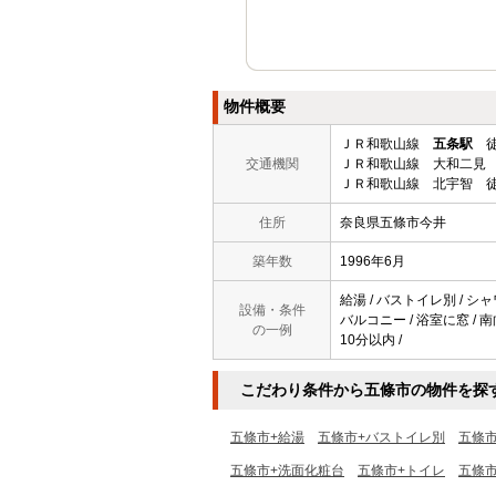
物件概要
ＪＲ和歌山線
五条駅
徒
交通機関
ＪＲ和歌山線 大和二見 
ＪＲ和歌山線 北宇智 徒
住所
奈良県五條市今井
築年数
1996年6月
給湯 / バストイレ別 / シャ
設備・条件
バルコニー / 浴室に窓 / 南
の一例
10分以内 /
こだわり条件から五條市の物件を探
五條市+給湯
五條市+バストイレ別
五條
五條市+洗面化粧台
五條市+トイレ
五條市