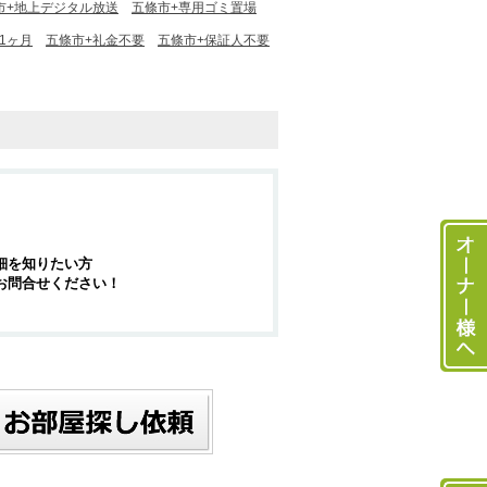
市+地上デジタル放送
五條市+専用ゴミ置場
1ヶ月
五條市+礼金不要
五條市+保証人不要
細を知りたい方
お問合せください！