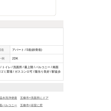
構造
アパート / S造(鉄骨造)
一例
2DK
 トイレ / 洗面所 / 最上階 / バルコニー / 南面
 専用ゴミ置場 / ガスコンロ可 / 陽当り良好 / 駅徒歩
温水洗浄便座
五條市+洗面所にドア
面バルコニー
五條市+浴室に窓