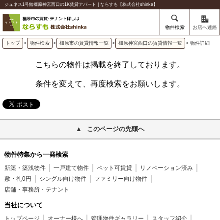
ジュネス1号館橿原神宮西口の1K賃貸アパート | ならすも【株式会社shinka】
物件検索
お店へ連絡
トップ
>
物件検索
>
橿原市の賃貸情報一覧
>
橿原神宮西口の賃貸情報一覧
> 物件詳細
こちらの物件は掲載を終了しております。
条件を変えて、再度検索をお願いします。
このページの先頭へ
物件特集から一発検索
新築・築浅物件
一戸建て物件
ペット可賃貸
リノベーション済み
敷・礼0円
シングル向け物件
ファミリー向け物件
店舗・事務所・テナント
当社について
トップページ
オーナー様へ
管理物件ギャラリー
スタッフ紹介