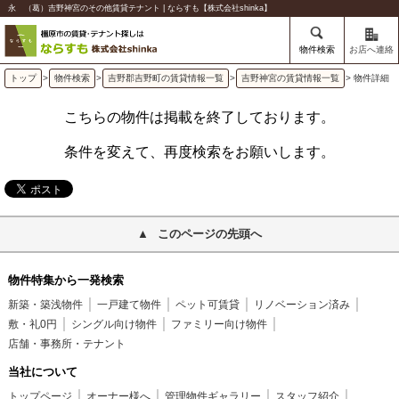
永 （葛）吉野神宮のその他賃貸テナント | ならすも【株式会社shinka】
物件検索
お店へ連絡
トップ
>
物件検索
>
吉野郡吉野町の賃貸情報一覧
>
吉野神宮の賃貸情報一覧
> 物件詳細
こちらの物件は掲載を終了しております。
条件を変えて、再度検索をお願いします。
このページの先頭へ
物件特集から一発検索
新築・築浅物件
一戸建て物件
ペット可賃貸
リノベーション済み
敷・礼0円
シングル向け物件
ファミリー向け物件
店舗・事務所・テナント
当社について
トップページ
オーナー様へ
管理物件ギャラリー
スタッフ紹介