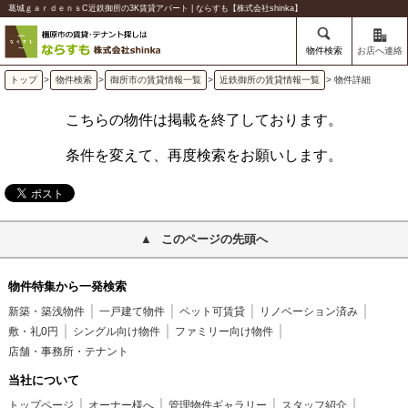
葛城ｇａｒｄｅｎｓC近鉄御所の3K賃貸アパート | ならすも【株式会社shinka】
物件検索
お店へ連絡
トップ
>
物件検索
>
御所市の賃貸情報一覧
>
近鉄御所の賃貸情報一覧
> 物件詳細
こちらの物件は掲載を終了しております。
条件を変えて、再度検索をお願いします。
このページの先頭へ
物件特集から一発検索
新築・築浅物件
一戸建て物件
ペット可賃貸
リノベーション済み
敷・礼0円
シングル向け物件
ファミリー向け物件
店舗・事務所・テナント
当社について
トップページ
オーナー様へ
管理物件ギャラリー
スタッフ紹介