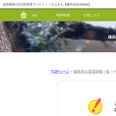
近鉄御所の2LDK賃貸アパート！｜ならすも【株式会社shinka】
top
物件検索
お気に入り
橿原
TOPページ
>
御所市の賃貸情報一覧
>