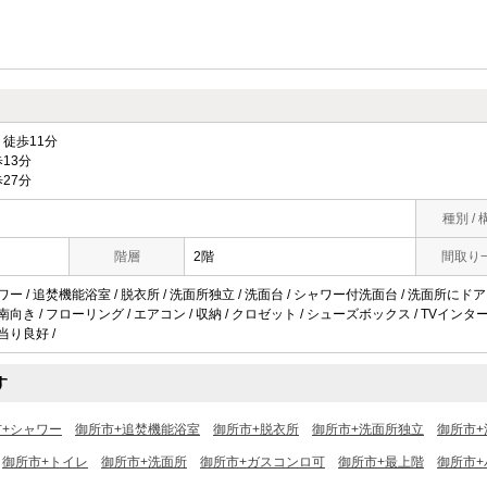
徒歩11分
13分
27分
種別 / 
階層
2階
間取り
ワー / 追焚機能浴室 / 脱衣所 / 洗面所独立 / 洗面台 / シャワー付洗面台 / 洗面所にドア /
南向き / フローリング / エアコン / 収納 / クロゼット / シューズボックス / TVインターホ
陽当り良好 /
す
市+シャワー
御所市+追焚機能浴室
御所市+脱衣所
御所市+洗面所独立
御所市+
御所市+トイレ
御所市+洗面所
御所市+ガスコンロ可
御所市+最上階
御所市+