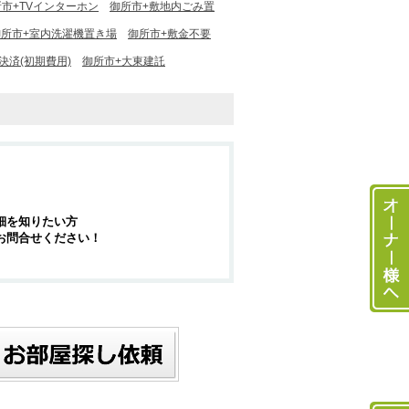
市+TVインターホン
御所市+敷地内ごみ置
御所市+室内洗濯機置き場
御所市+敷金不要
決済(初期費用)
御所市+大東建託
細を知りたい方
お問合せください！