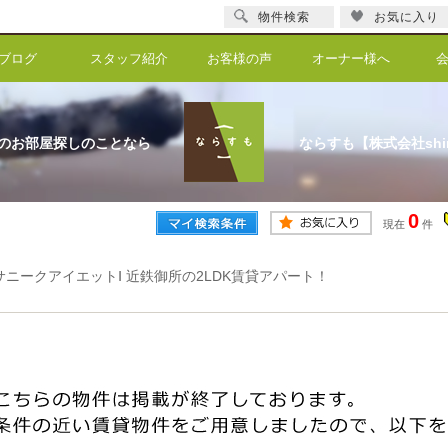
物件検索
お気に入り
ブログ
スタッフ紹介
お客様の声
オーナー様へ
のお部屋探しのことなら
ならすも【株式会社shi
0
現在
件
サニークアイエットⅠ 近鉄御所の2LDK賃貸アパート！