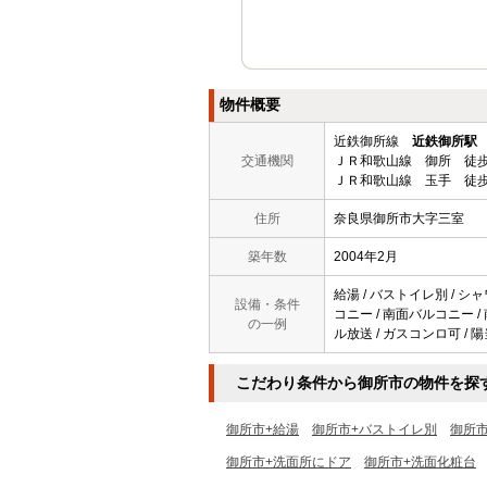
物件概要
近鉄御所線
近鉄御所駅
交通機関
ＪＲ和歌山線 御所 徒歩
ＪＲ和歌山線 玉手 徒歩
住所
奈良県御所市大字三室
築年数
2004年2月
給湯 / バストイレ別 / シャ
設備・条件
コニー / 南面バルコニー / 
の一例
ル放送 / ガスコンロ可 / 
こだわり条件から御所市の物件を探
御所市+給湯
御所市+バストイレ別
御所
御所市+洗面所にドア
御所市+洗面化粧台