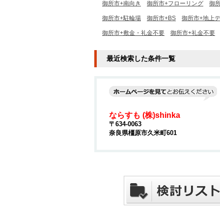
御所市+南向き
御所市+フローリング
御
御所市+駐輪場
御所市+BS
御所市+地上
御所市+敷金・礼金不要
御所市+礼金不要
最近検索した条件一覧
ならすも (株)shinka
〒634-0063
奈良県橿原市久米町601