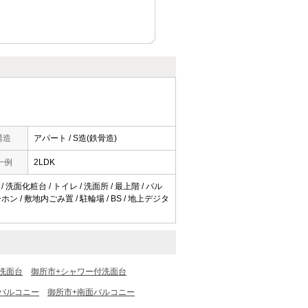
構造
アパート / S造(鉄骨造)
一例
2LDK
 洗面化粧台 / トイレ / 洗面所 / 最上階 / バル
ン / 敷地内ごみ置 / 駐輪場 / BS / 地上デジタ
洗面台
御所市+シャワー付洗面台
バルコニー
御所市+南面バルコニー