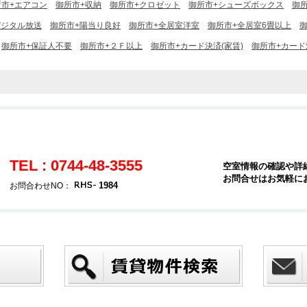
所市+エアコン
御所市+収納
御所市+クロゼット
御所市+シューズボックス
御所
デジタル放送
御所市+陽当り良好
御所市+全居室洋室
御所市+全居室6畳以上
御所市+保証人不要
御所市+２Ｆ以上
御所市+カード決済(家賃)
御所市+カード
TEL : 0744-48-3555
空室情報の確認や詳
お問合せはお気軽に
1984
お問合わせNO：