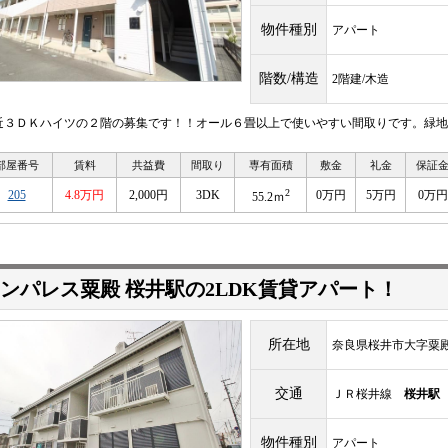
物件種別
アパート
階数/構造
2階建/木造
近３ＤＫハイツの２階の募集です！！オール６畳以上で使いやすい間取りです。緑地
部屋番号
賃料
共益費
間取り
専有面積
敷金
礼金
保証
2
205
4.8万円
2,000円
3DK
0万円
5万円
0万円
55.2ｍ
ンパレス粟殿 桜井駅の2LDK賃貸アパート！
所在地
奈良県桜井市大字粟
交通
ＪＲ桜井線
桜井駅
物件種別
アパート