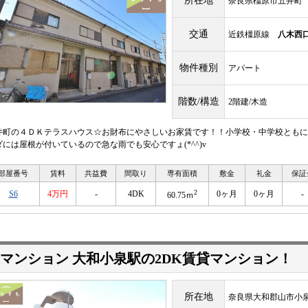
所在地
奈良県橿原市五井町
交通
近鉄橿原線
八木西
物件種別
アパート
階数/構造
2階建/木造
井町の４ＤＫテラスハウス☆お財布にやさしいお家賃です！！小学校・中学校ともに
ダには屋根が付いているので急な雨でも安心ですょ(*^^)v
部屋番号
賃料
共益費
間取り
専有面積
敷金
礼金
保証
2
S6
4万円
-
4DK
0ヶ月
0ヶ月
-
60.75ｍ
マンション 大和小泉駅の2DK賃貸マンション！
所在地
奈良県大和郡山市小