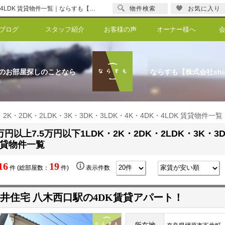
4万円以上7.5万円以下1LDK・2K・2DK・2LDK・3K・3DK・3LDK・4K・4DK・4LDK 賃貸物件一覧｜ならすも【株式会社shinka】
物件検索
お気に入り
ブログ
スタッフ紹介
お客様の声
オーナー様へ
のお部屋探しのことなら
ならすも【株式会社shi
・2K・2DK・2LDK・3K・3DK・3LDK・4K・4DK・4LDK 賃貸物件一覧
万円以上7.5万円以下1LDK・2K・2DK・2LDK・3K・3D
貸物件一覧
16
19
件 (総部屋数：
件)
表示件数
井住宅 八木西口駅の4DK賃貸アパート！