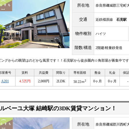
所在地
奈良県磯城郡三宅町
交通
近鉄橿原線
石見駅
物件種別
ハイツ
階数/構造
2階建/軽量鉄骨造
ビングからの眺望はのどかな風景です！！石見駅から徒歩圏内☆角部屋が募集中です
部屋番号
賃料
共益費
間取り
専有面積
敷金
礼金
保
2
A201
4.5万円
2,000円
2LDK
0ヶ月
0ヶ月
-
50.22ｍ
ルベーユ大塚 結崎駅の3DK賃貸マンション！
所在地
奈良県磯城郡川西町