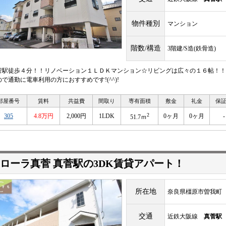
物件種別
マンション
階数/構造
3階建/S造(鉄骨造)
菅駅徒歩４分！！リノベーション１ＬＤＫマンション☆リビングは広々の１６帖！！
ので通勤に電車利用の方におすすめです!(^^)!
部屋番号
賃料
共益費
間取り
専有面積
敷金
礼金
保
2
305
4.8万円
2,000円
1LDK
0ヶ月
0ヶ月
-
51.7ｍ
ローラ真菅 真菅駅の3DK賃貸アパート！
所在地
奈良県橿原市曽我町
交通
近鉄大阪線
真菅駅