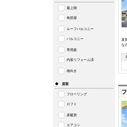
最上階
角部屋
ルーフバルコニー
バルコニー
真
な
専用庭
内装リフォーム済
南向き
◆ 居室
フ
フローリング
ロフト
床暖房
エアコン