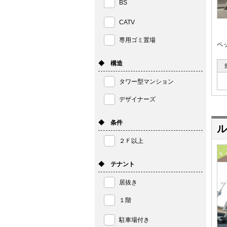
BS
CATV
専用ゴミ置場
ペ
◆ 構造
タワー型マンション
デザイナーズ
◆ 条件
ル
２Ｆ以上
◆ テナント
居抜き
１階
駐車場付き