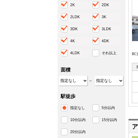
2K
2DK
2LDK
3K
3DK
3LDK
4K
4DK
4LDK
それ以上
R
面積
～
駅徒歩
指定なし
5分以内
10分以内
15分以内
ア
20分以内