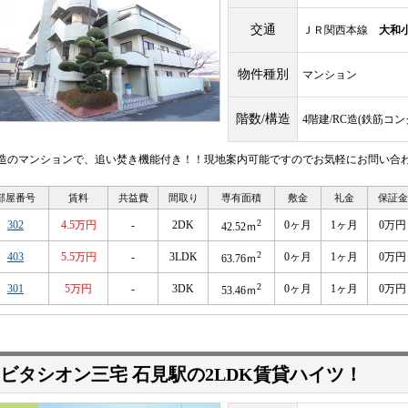
交通
ＪＲ関西本線
大和
物件種別
マンション
階数/構造
4階建/RC造(鉄筋コ
C造のマンションで、追い焚き機能付き！！現地案内可能ですのでお気軽にお問い合わせ
部屋番号
賃料
共益費
間取り
専有面積
敷金
礼金
保証金
2
302
4.5万円
-
2DK
0ヶ月
1ヶ月
0万円
42.52ｍ
2
403
5.5万円
-
3LDK
0ヶ月
1ヶ月
0万円
63.76ｍ
2
301
5万円
-
3DK
0ヶ月
1ヶ月
0万円
53.46ｍ
ビタシオン三宅 石見駅の2LDK賃貸ハイツ！