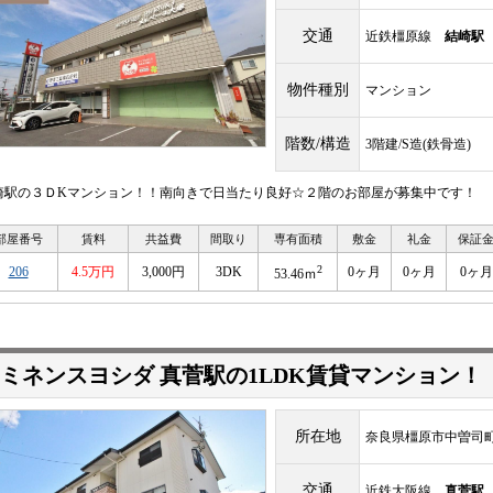
交通
近鉄橿原線
結崎駅
物件種別
マンション
階数/構造
3階建/S造(鉄骨造)
崎駅の３ＤKマンション！！南向きで日当たり良好☆２階のお部屋が募集中です！
部屋番号
賃料
共益費
間取り
専有面積
敷金
礼金
保証
2
206
4.5万円
3,000円
3DK
0ヶ月
0ヶ月
0ヶ月
53.46ｍ
ミネンスヨシダ 真菅駅の1LDK賃貸マンション！
所在地
奈良県橿原市中曽司町1
交通
近鉄大阪線
真菅駅