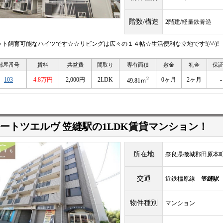
階数/構造
2階建/軽量鉄骨造
ット飼育可能なハイツです☆☆リビングは広々の１４帖☆生活便利な立地です!(^^)!
部屋番号
賃料
共益費
間取り
専有面積
敷金
礼金
保
2
103
4.8万円
2,000円
2LDK
0ヶ月
2ヶ月
-
49.81ｍ
ートツエルヴ 笠縫駅の1LDK賃貸マンション！
所在地
奈良県磯城郡田原本
交通
近鉄橿原線
笠縫駅
物件種別
マンション