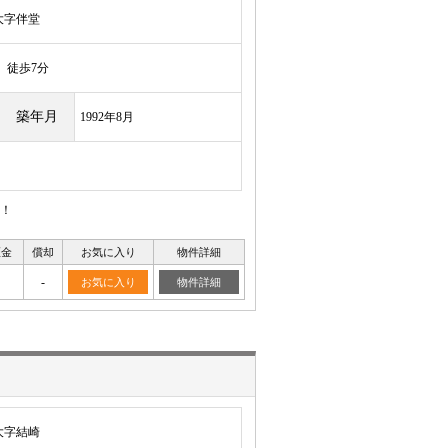
大字伴堂
徒歩7分
築年月
1992年8月
！
証金
償却
お気に入り
物件詳細
-
お気に入り
物件詳細
大字結崎