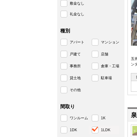
敷金なし
礼金なし
種別
アパート
マンション
戸建て
店舗
五
ン
事務所
倉庫・工場
貸土地
駐車場
その他
間取り
泉
ワンルーム
1K
1DK
1LDK