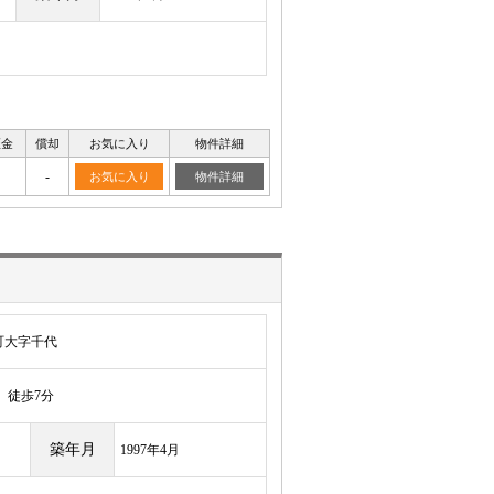
証金
償却
お気に入り
物件詳細
-
お気に入り
物件詳細
町大字千代
徒歩7分
築年月
1997年4月