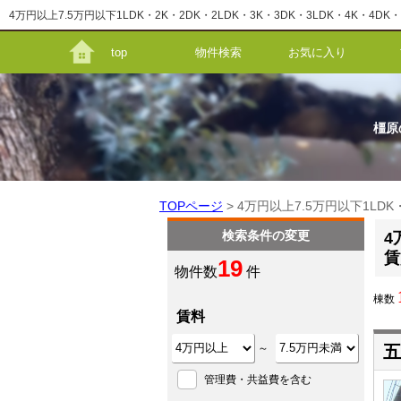
top
物件検索
お気に入り
橿原
TOPページ
> 4万円以上7.5万円以下1LDK
検索条件の変更
4
賃
19
物件数
件
棟数
賃料
～
五
管理費・共益費を含む