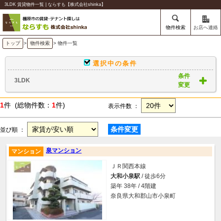
3LDK 賃貸物件一覧 | ならすも【株式会社shinka】
物件検索
お店へ連絡
トップ
>
物件検索
> 物件一覧
選択中の条件
条件
3LDK
変更
1
件 (総物件数：
1
件)
表示件数 ：
条件変更
並び順 ：
泉マンション
マンション
ＪＲ関西本線
大和小泉駅
/ 徒歩6分
築年 38年 / 4階建
奈良県大和郡山市小泉町