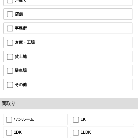
戸建て
店舗
事務所
倉庫・工場
貸土地
駐車場
その他
間取り
1K
ワンルーム
1LDK
1DK