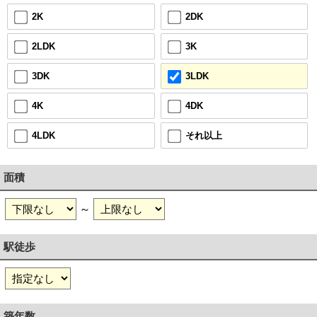
2DK
2K
3K
2LDK
3LDK
3DK
4DK
4K
それ以上
4LDK
面積
～
駅徒歩
築年数