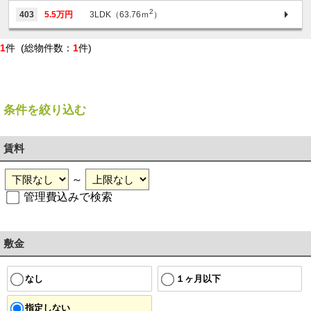
2
403
5.5万円
3LDK（63.76ｍ
）
1
件 (総物件数：
1
件)
条件を絞り込む
賃料
～
管理費込みで検索
敷金
１ヶ月以下
なし
指定しない